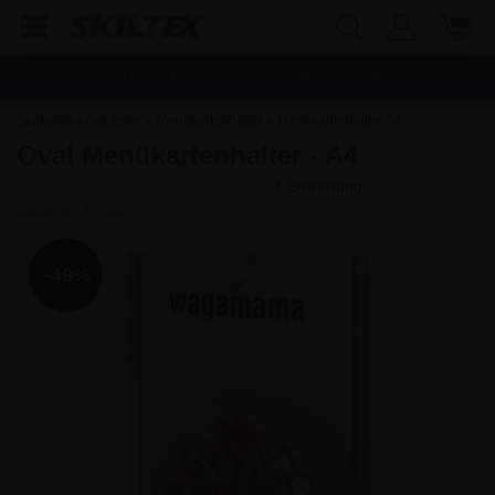
Schnelle Lieferung
Frachtfrei ab
142,80
€
Startseite
»
Aufsteller
»
Menükartenhalter
»
Menükartenhalter A4
Oval Menükartenhalter - A4
Artikel-Nr.:
3310A4
-49%