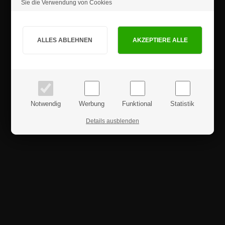
Sie die Verwendung von Cookies
Produktrezensionen
Sind Sie Privat- oder Geschäftskunde?
PRIVATKUNDE
GESCHÄFTSKUNDE
Preise inkl. MwSt.
Preise exkl. MwSt.
Notwendig
Werbung
Funktional
Statistik
Details ausblenden