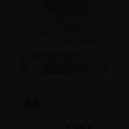
Format
A5
A4
3,99 €
(bevor
7,81
)