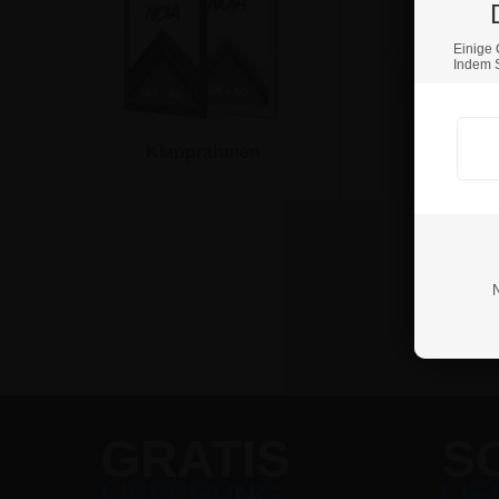
Einige 
Indem S
Klapprahmen
Acryl aufs
Kreidetafeln
GRATIS
S
LIEFERUNG
LI