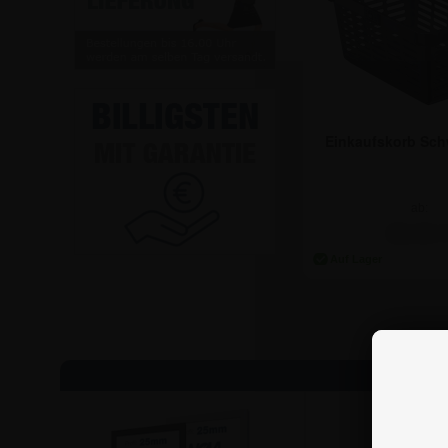
Einkaufskorb Sch
ab:
10,41 