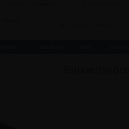
Gratis Versand bei Bestellung über €
142,80
Billigsten mit Garantie
/
PRIVAT
. MwSt.
Aufsteller
Plakatrahmen
Tafeln
Messesta
Einkaufskör