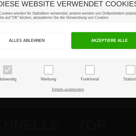
DIESE WEBSITE VERWENDET COOKIE
Cookies werden für Statistiken verwendet, andere werden von Drittanbietern platzie
ie auf "OK" klicken, akzeptieren Sie die Verwendung von Cookies
Sind Sie Privat- oder Geschäftskunde?
teller
Kundenstopper
Sch
PRIVATKUNDE
GESCHÄFTSKUNDE
Preise inkl. MwSt.
Preise exkl. MwSt.
Alle Kategorien
Notwendig
Werbung
Funktional
Statist
Details ausblenden
CHNELLE
TOP
EFERUNG
SERVICE