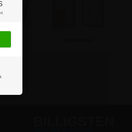
S
rt.
ildhalter
Schaukasten
ik
BILLIGSTEN
MIT GARANTIE