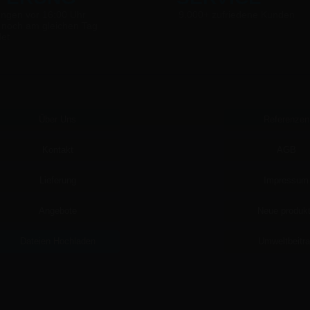
ungen vor 16:00 Uhr
9.000+ zufriedene Kunden
 noch am gleichen Tag
det
Über Uns
Referenzen
Kontakt
AGB
Lieferung
Impressum
Angebote
Neue produk
Dateien Hochladen
Umweltbeitr