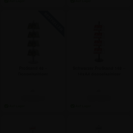
ProStand 48 –
Schwarzer ProStand 148 –
Doppelseitiger
16xA4 doppelseitiger
Prospektständer mit
Prospektständer
Acrylfächern – 16xA4
ab:
ab:
474,81 €
517,59 €