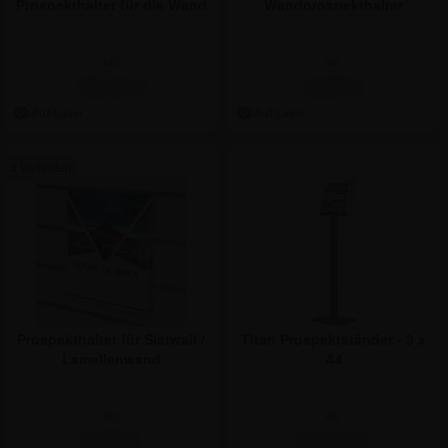
Prospekthalter für die Wand
Wandprospekthalter
ab:
ab:
15,41 €
5,89 €
3 Varianten
Titan Prospektständer - 3 x
Prospekthalter für Slatwall /
A4
Lamellenwand
ab:
ab:
94,01 €
5,58 €