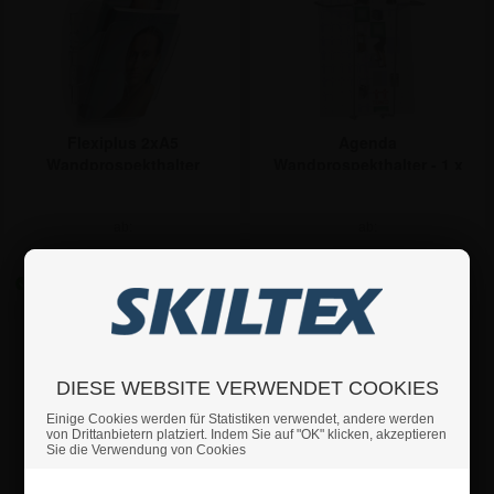
Flexiplus 2xA5
Agenda
Wandprospekthalter
Wandprospekthalter - 1 x
A4
ab:
ab:
20,17 €
10,65 €
DIESE WEBSITE VERWENDET COOKIES
Einige Cookies werden für Statistiken verwendet, andere werden
von Drittanbietern platziert. Indem Sie auf "OK" klicken, akzeptieren
Sie die Verwendung von Cookies
Sind Sie Privat- oder Geschäftskunde?