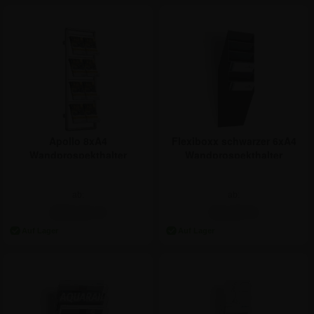
Apollo 8xA4
Flexiboxx schwarzer 6xA4
Wandprospekthalter
Wandprospekthalter
ab:
ab:
296,31 €
52,30 €