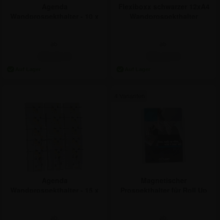
Agenda
Flexiboxx schwarzer 12xA4
Wandprospekthalter - 10 x
Wandprospekthalter
A4
ab:
ab:
39,21 €
95,14 €
4 Varianten
Agenda
Magnetischer
Wandprospekthalter - 15 x
Prospekthalter für Roll Up
A4
Banner
ab:
ab: