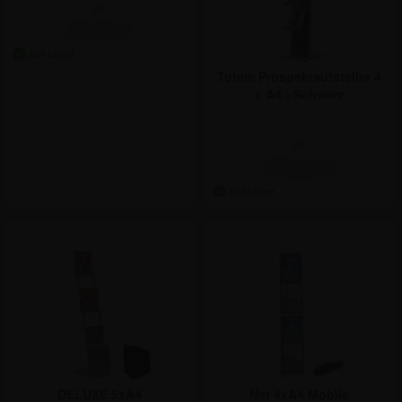
ab:
95,26 €
Totem Prospektaufsteller 4
x A4 - Schwarz
ab:
272,51 €
DELUXE 5xA4
Net 4xA4 Mobile