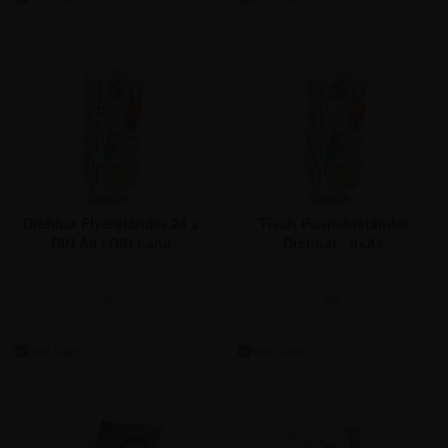
Drehbar Flyerständer 24 x
Tisch Pospektständer
DIN A6 / DIN Lang
Drehbar - 9xA4
ab:
ab:
103,47 €
68,96 €