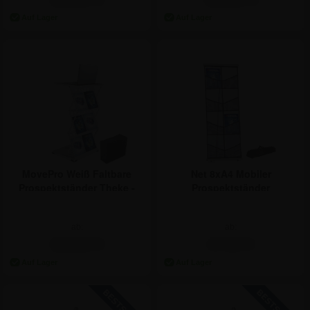
MovePro Weiß Faltbare
Net 8xA4 Mobiler
Prospektständer Theke -
Prospektständer
6xA4
ab:
ab:
154,64 €
47,54 €