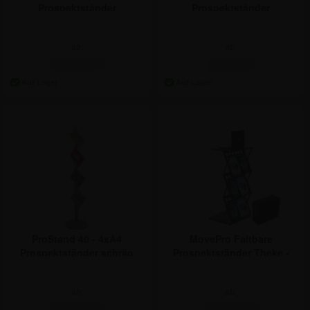
Prospektständer
Prospektständer
Zusammenklappbar
ab:
ab:
141,61 €
35,64 €
ProStand 40 - 4xA4
MovePro Faltbare
Prospektständer schräg
Prospektständer Theke -
6xA4
ab:
ab:
189,21 €
154,64 €