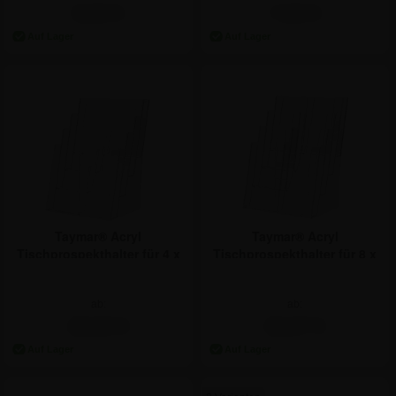
5,89 €
7,68 €
Taymar® Acryl
Taymar® Acryl
Tischprospekthalter für 4 x
Tischprospekthalter für 8 x
A4
DIN LANG
ab:
ab:
28,50 €
32,07 €