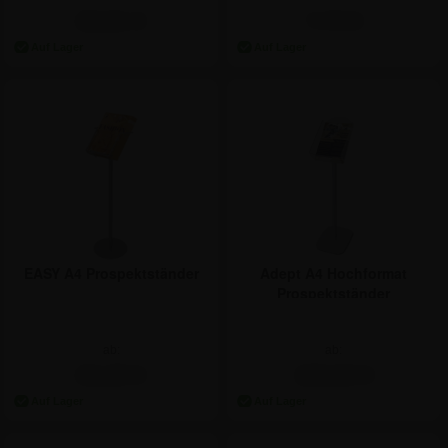
63,01 €
7,74 €
EASY A4 Prospektständer
Adept A4 Hochformat
Prospektständer
ab:
ab:
64,20 €
103,53 €