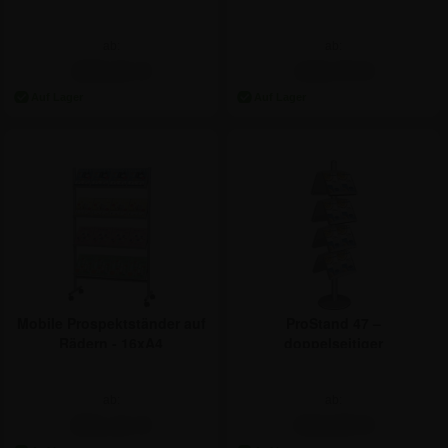
ab:
ab:
189,21 €
142,74 €
ProStand 47 –
Mobile Prospektständer auf
doppelseitiger
Rädern - 16xA4
Prospektständer mit
Stahlfächern
ab:
ab:
412,93 €
201,11 €