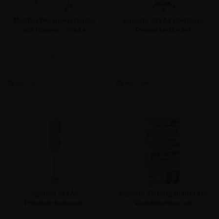
Mobiler Prospektständer
Agenda 32xA4 Drehbare
auf Rädern - 20xA4
Prospektständer
ab:
ab:
213,01 €
174,87 €
Agenda Zeitungshalter zur
Agenda 36xA6
Wandmontage x5
Prospektkarussell