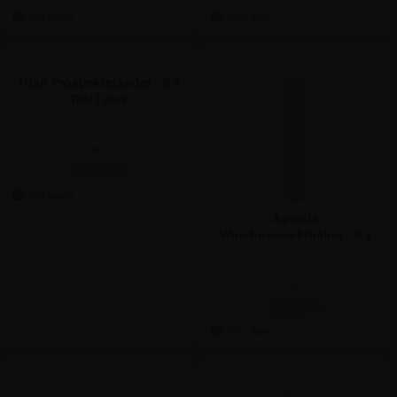
Titan Prospektständer - 6 x
DIN Lang
ab:
62,05 €
Agenda
Wandprospekthalter - 9 x
A5
ab:
30,88 €