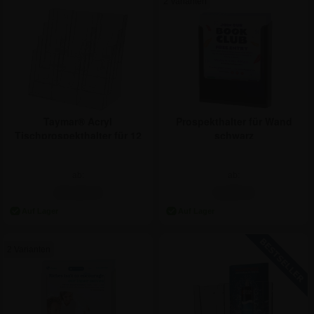
2 Varianten
Taymar® Acryl
Prospekthalter für Wand
Tischprospekthalter für 12
schwarz
x DIN LANG
ab:
ab:
47,54 €
5,89 €
2 Varianten