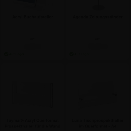
Acryl Buchaufsteller
Agenda Zeitungsständer
ab:
ab:
4,62 €
79,67 €
Taymar® Acryl Querformat
Luna Tischprospekthalter
Prospekthalter für die Wand
im Querformat - A4