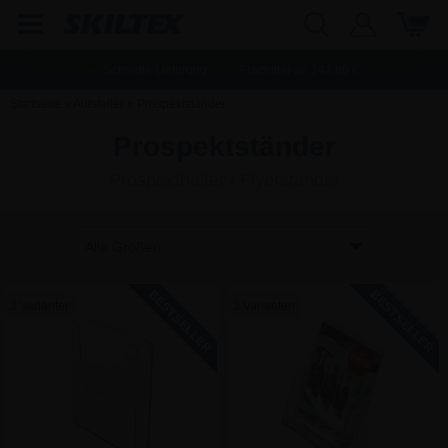
Schnelle Lieferung
Frachtfrei ab
142,80
€
Startseite
»
Aufsteller
»
Prospektständer
Prospektständer
Prospekthalter / Flyerständer
3 Varianter
3 Varianten