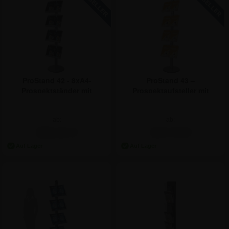
ProStand 42 - 8xA4-
ProStand 43 –
Prospektständer mit
Prospektaufsteller mit
Stahlfächern
Acrylfächern – 8xA4
ab:
ab:
284,41 €
317,73 €