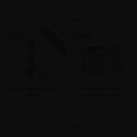
ab:
ab:
10,65 €
9,46 €
3 Varianten
2 Varianten
MovePro Prospektständer
Acryl Breitformat
faltbar
Prospekthalter für den
Tisch
ab:
ab:
88,00 €
4,62 €