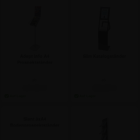
Adept Info A4
Slim Katalogständer
Prospektständer
Hochformat
ab:
ab:
117,81 €
254,60 €
Slant 3xA4
Bodenprospektständer