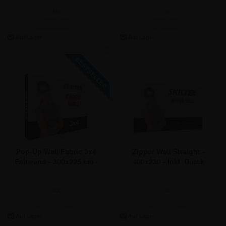
ab:
ab:
1.545,81 €
474,81 €
Pop-Up Wall Fabric 3x4
Zipper Wall Straight -
Faltwand - 300x225 cm -
400x230 - Inkl. Druck
Inkl. Druck
ab:
ab:
593,81 €
593,81 €