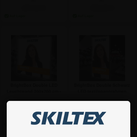
ab:
ab:
237,94 €
350,99 €
BrightBox Double LED
BrightBox Double Schwarz
Leuchtwand 200x200 cm -
LED textilspannrahmen
Inkl. Druck
Leuchtwand - 100x200 cm -
Inkl. Druck
ab:
ab:
950,81 €
474,81 €