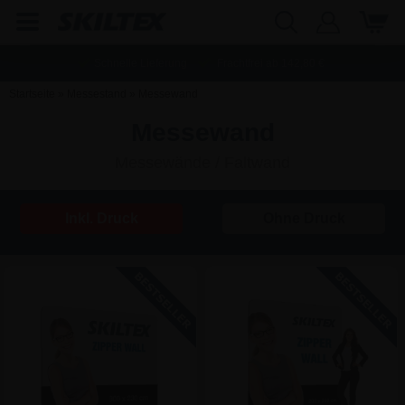
Schnelle Lieferung
Frachtfrei ab
142,80
€
Startseite
»
Messestand
»
Messewand
Messewand
Messewände / Faltwand
Inkl. Druck
Ohne Druck