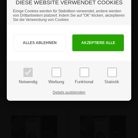
DIESE WEBSITE VERWENDET COOKIES
Einige Cookies werden für Statistiken verwendet, andere werden
von Drittanbietern platziert. Indem Sie auf "OK" klicken, akzeptieren
Sie die Verwendung von Cookies
Sind Sie Privat- oder Geschäftskunde?
PRIVATKUNDE
GESCHÄFTSKUNDE
BrightBox Double LED
BrightBox Single LED
Leuchtwand - 100x200 cm -
Messewand - 100x200 cm -
Preise inkl. MwSt.
Preise exkl. MwSt.
Inkl. Druck
Inkl. Druck
ab:
ab:
Notwendig
Werbung
Funktional
Statistik
474,81 €
428,34 €
Details ausblenden