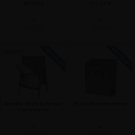
Gurtband
inkl. Druck
ab:
ab:
77,35 €
83,24 €
3 Varianten
WoodPro Hybrid Kreidetafel
ECO Außenaschenbecher
Kundenstopper
ab:
ab:
107,04 €
35,64 €