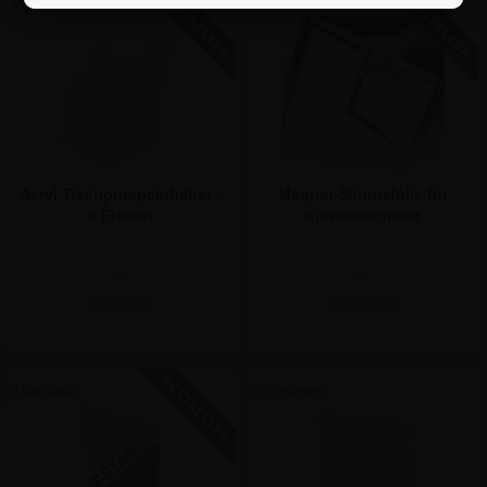
3 Varianten
11 Varianten
Acryl Tischprospekthalter -
Magnet-Schutzfolie für
3 Etagen
Kundenstopper
ab:
ab:
9,46 €
10,65 €
6 Varianten
3 Varianten