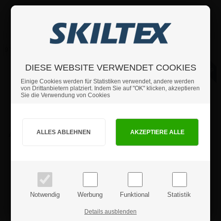
118,94 €
235,62 €
9 Varianten
4 Varianten
DIESE WEBSITE VERWENDET COOKIES
Einige Cookies werden für Statistiken verwendet, andere werden
von Drittanbietern platziert. Indem Sie auf "OK" klicken, akzeptieren
Sie die Verwendung von Cookies
Sind Sie Privat- oder Geschäftskunde?
APET Antireflex Schutzfolie
Wind-Sign Pro
PRIVATKUNDE
GESCHÄFTSKUNDE
Kundenstopper Outdoor
Preise inkl. MwSt.
Preise exkl. MwSt.
ab:
ab:
0,94 €
178,44 €
Notwendig
Werbung
Funktional
Statistik
Details ausblenden