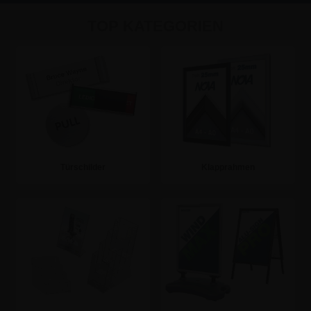
TOP KATEGORIEN
Preisgarantie
Uneingeschränktes
Rückgaberecht
Türschilder
Klapprahmen
zur Kategorie
Zur Kategorie