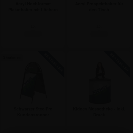
Acryl Prospekthalter für
Acryl Hochformat
den Tisch
Plakathalter mit Löchern
ab:
ab:
2,92 €
2,98 €
3 Varianten
Schwarzer SteelPro
Kidney Messetheke - Inkl.
Kundenstopper
Druck
ab:
ab: