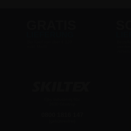
Kreidetafeln
GRATIS
S
LIEFERUNG
LI
Bei Kauf von über € 120
Bestell
exkl. MwSt.
werden
versen
Ejby Industrivej 91c
2600 Glostrup
0800 1816 147
(gebührenfrei)