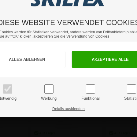
 €
236,81 €
29
DIESE WEBSITE VERWENDET COOKIE
Cookies werden für Statistiken verwendet, andere werden von Drittanbietern platzie
ie auf "OK" klicken, akzeptieren Sie die Verwendung von Cookies
Sind Sie Privat- oder Geschäftskunde?
PRIVATKUNDE
GESCHÄFTSKUNDE
Preise inkl. MwSt.
Preise exkl. MwSt.
trennsystem
SKILTEX Twin Mülltrennsystem
SKILTEX Twin
Notwendig
Werbung
Funktional
Statist
& Magenta
- 2x50L - Schwarz & Magenta
- 2x5
Details ausblenden
ab:
 €
236,81 €
23