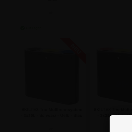
ab:
7,72 €
SKILTEX Trio Mülltrennsystem
SKILTEX Trio Müll
- 3x39L - Schwarz - Gelb - Blau
- 3x39L - Rot - G
ab:
ab: