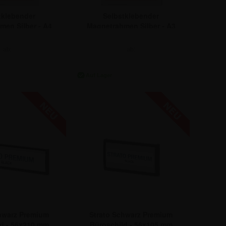
tklebender
Selbstklebender
en Silber - A4
Magnetrahmen Silber - A3
ab:
ab:
0,65 €
17,79 €
hwarz Premium
Strato Schwarz Premium
d - 56x210 mm
Büroschild - 56x105 mm