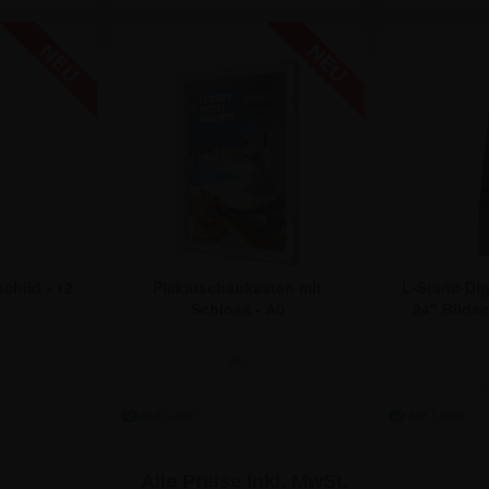
schild - 12
Plakatschaukasten mit
L-Stand Dig
Schloss - A0
24" Bilds
ab:
€
237,94 €
99
Alle Preise inkl. MwSt.