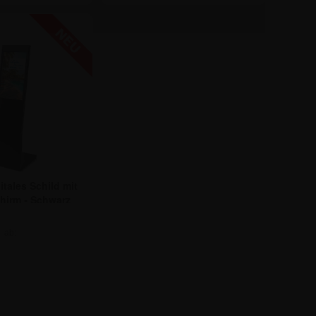
itales Schild mit
chirm - Schwarz
ab:
9,54 €