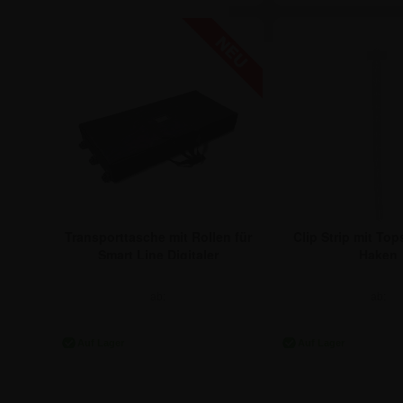
Transporttasche mit Rollen für
Clip Strip mit Top
Smart Line Digitaler
Haken
Kundenstopper 43"
ab:
ab:
428,34 €
1,54 