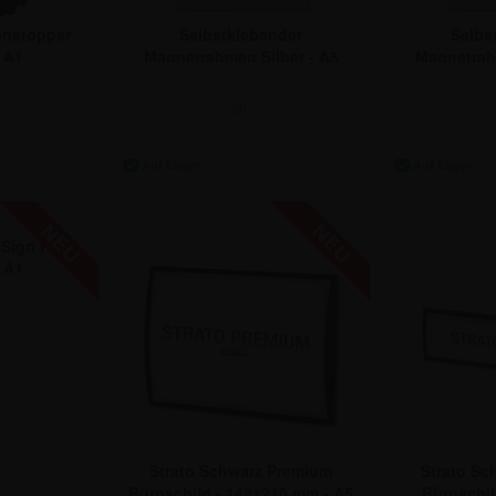
enstopper
Selbstklebender
Selbs
 A1
Magnetrahmen Silber - A5
Magnetrahm
ab:
 €
7,72 €
1
-Sign Pro
 A1
,13 €
Strato Schwarz Premium
Strato Sc
Büroschild - 148x210 mm - A5
Büroschil