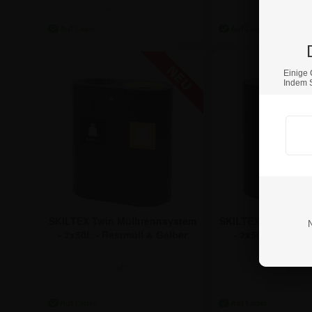
296,31 €
296,31
Einige 
Indem S
SKILTEX Twin Mülltrennsystem
SKILTEX Twin Müll
- 2x50L - Restmüll & Gelber
- 2x50L - Blau 
Sack
ab:
ab:
236,81 €
236,81