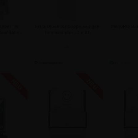
opper mit
Extra Druck für Doppelseitigen
MenuPro Bam
egelfolie -
Totemständer - 2 x A1
m
ab:
 €
166,54 €
11