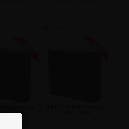
ab:
ab:
5,57 €
20,81 €
 Mülltrennsystem
SKILTEX Trio Mülltrennsystem
hwarz - Magenta -
- 3x39L - Silber
Grün
ab:
ab: