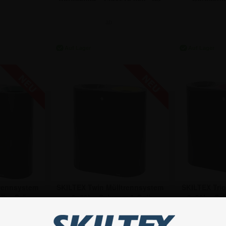
ab:
30,33 €
2
trennsystem
SKILTEX Twin Mülltrennsystem
SKILTEX Trio
elb - Grün
- 2x50L - Schwarz & Gelb
- 3x39L - Sc
ab: