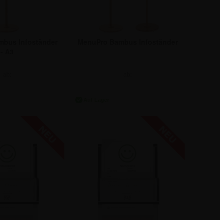
bus Infoständer
MenuPro Bambus Infoständer
- A3
ab:
ab:
7,81 €
105,91 €