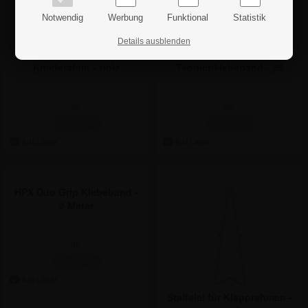
Notwendig
Werbung
Funktional
Statistik
Details ausblenden
Staffelei für Klapprahmen /
HPX Messe
Kreidetafeln - Holz
Teppichklebeband - 25
Meter
ab:
ab:
79,67 €
15,41 €
HPX Duo Grip Klebeband -
2 Meter
ab:
15,77 €
Staffelei für Klapprahmen -