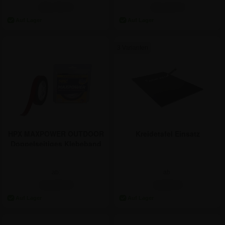
26,76 €
14,22 €
3 Varianten
Kreidetafel Einsatz
HPX MAXPOWER OUTDOOR
Doppelseitiges Klebeband
19mm - 5 Meter
ab:
ab:
2,98 €
11,84 €