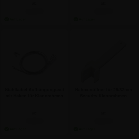
ab:
ab:
1,13 €
0,64 €
Stahlkabel Aufhängungsset
Rahmenöffner für 25/32mm
mit Haken für Klapprahmen
Security Klapprahmen
ab:
ab:
7,08 €
2,32 €