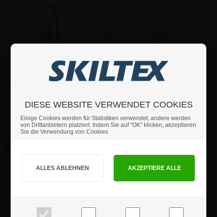
Staffelei für Klapprahmen –
Staffelei für Klapprahmen –
Schwarz
Silber
DIESE WEBSITE VERWENDET COOKIES
Einige Cookies werden für Statistiken verwendet, andere werden
ab:
ab:
von Drittanbietern platziert. Indem Sie auf "OK" klicken, akzeptieren
71,34 €
71,34 €
Sie die Verwendung von Cookies
Sind Sie Privat- oder Geschäftskunde?
PRIVATKUNDE
GESCHÄFTSKUNDE
Preise inkl. MwSt.
Preise exkl. MwSt.