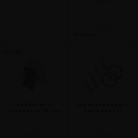
Weiß
ab:
71,34 €
4 Varianten
Kreidetafel-Set für
Kabelaufhängungsset für
Kundenstopper / Rahmen
doppelseitige LED
Plakatrahmen
ab:
ab:
14,22 €
47,54 €