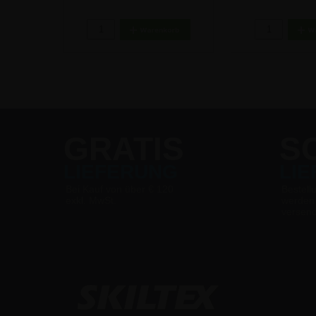
IN A1
- 50x70 cm
56x75 
174,87 €
285,54
GRATIS
S
LIEFERUNG
LI
Bei Kauf von über € 120
Bestell
exkl. MwSt.
werden
versen