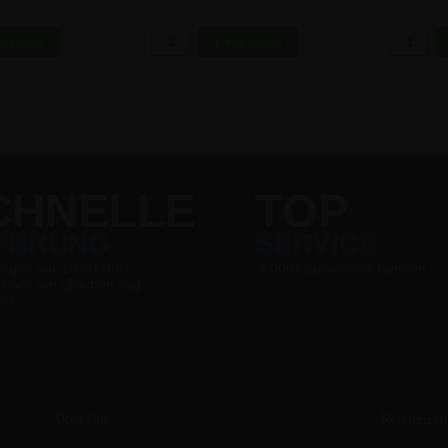
cm
DIN A4
50
 €
6,77 €
10
CHNELLE
TOP
EFERUNG
SERVICE
ungen vor 16:00 Uhr
9.000+ zufriedene Kunden
 noch am gleichen Tag
det
Über Uns
Referenzen