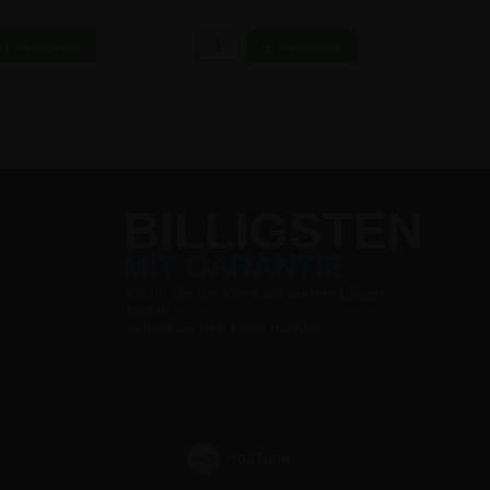
x70 cm
7,04 €
37,91
20,55 €
BILLIGSTEN
MIT GARANTIE
Wenn Sie die Ware wo anders billiger
finden,
sinken wir den Preis mit 5%
YouTube