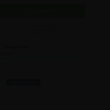
75 €
75 €
Kostenlose Lieferung
75 €
Preisgarantie
Top Service
Mengenrabatt
reis/stk:
Sparen:
9,95
856,75
-
6,65
853,61
6,28
9,88
828,12
114,52
3,11
802,63
432,96
r?
Angebot einholen