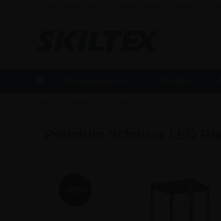
Schnelle Lieferung – Lieferzeit beträgt 1-3 Werktage
GESCHÄFT
Alle Preise inkl
Alle Kategorien A-Z
Schilder
»
»
Startseite
Aufsteller
Glasvitrinen
Premium Schwarz LED Glas
Artikel-Nr.:
8811
-20%