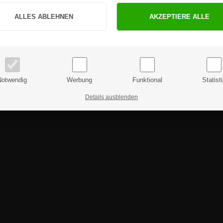
Sind Sie Privat- oder Geschäftskunde?
PRIVATKUNDE
GESCHÄFTSKUNDE
Preise inkl. MwSt.
Preise exkl. MwSt.
Notwendig
Werbung
Funktional
Statist
Details ausblenden