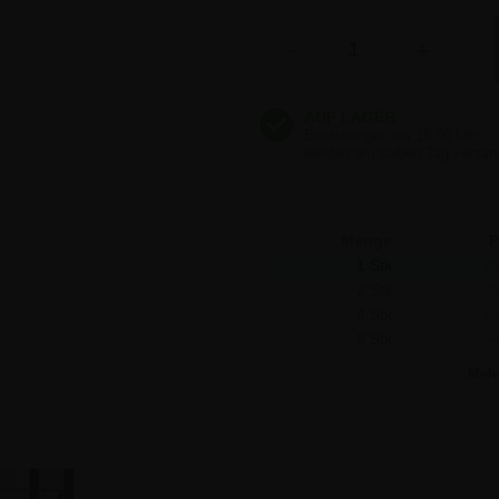
856,
(bevor
1.067,01
)
Anzahl
-
+
856,
(bevor
1.035,16
)
856,
(bevor
1.003,30
)
Menge
P
1 Stk
89
2 Stk
89
4 Stk
86
8 Stk
84
Meh