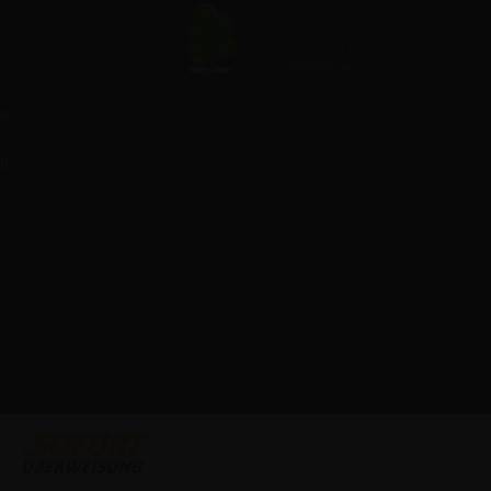
te
ag