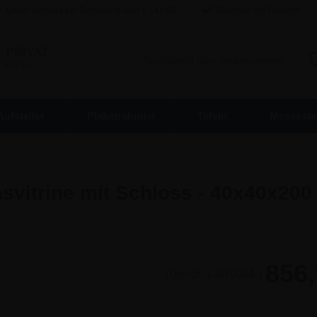
Gratis Versand bei Bestellung über €
142,80
Billigsten mit Garantie
/
PRIVAT
. MwSt.
Aufsteller
Plakatrahmen
Tafeln
Messesta
vitrine mit Schloss - 40x40x200
856,
(bevor
1.070,94
)