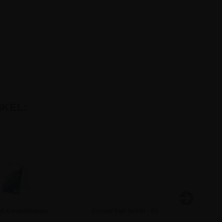
KEL:
iß Kundenstopper -
Crystal Sign Schild - A5
LED Leuc