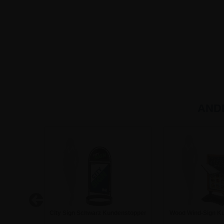
AND
warz
City Sign Schwarz Kundenstopper
Wood Wind-Sign Ku