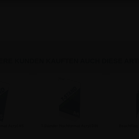
ERE KUNDEN KAUFTEN AUCH DIESE ARTI
rmat Acryl A5
T-Ständer Hochformat Acryl DIN
BeachFlag 
ler
A4 Werbeaufsteller
69x181 cm
€
5,89 €
11