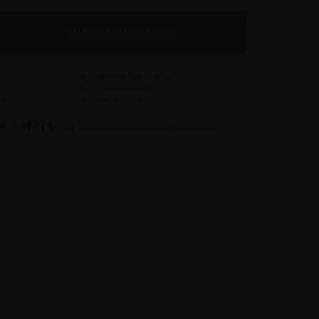
Versand nur
7,95
€
Preisgarantie
Top Service
S
44
M
37
S
wird Ihre Bestellung heute versandt!