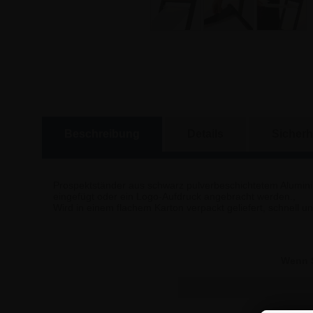
Beschreibung
Details
Sicherh
Prospektständer aus schwarz pulverbeschichtetem Aluminiu
eingefügt oder ein Logo-Aufdruck angebracht werden.,
Wird in einem flachem Karton verpackt geliefert, schnell u
Wenn S