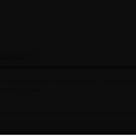
eitshinweise
m. Die Prospektfächer (3 x DIN A4) bestehen aus 4 mm mattiertem Acr
nd einfach zu montieren.
ie weitere Fragen haben sollten, können Sie sich gerne an uns 