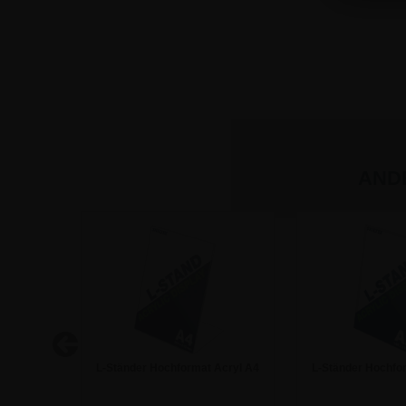
AND
 den Tisch
L-Ständer Hochformat Acryl A4
L-Ständer Hochfo
Aufsteller
Aufstel
4,50 €
3,92 