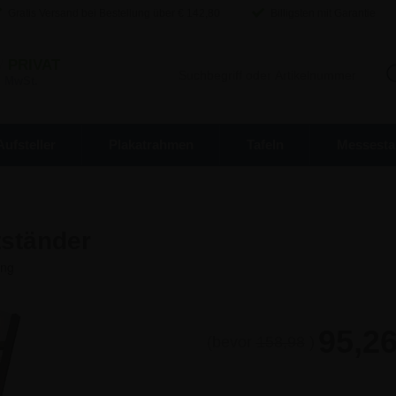
Gratis Versand bei Bestellung über €
142,80
Billigsten mit Garantie
/
PRIVAT
. MwSt.
Aufsteller
Plakatrahmen
Tafeln
Messesta
ständer
95,26
(bevor
158,98
)