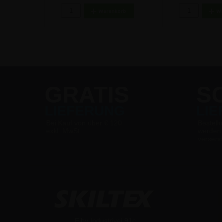
GRATIS
S
LIEFERUNG
LI
Bei Kauf von über € 120
Bestell
exkl. MwSt.
werden
versen
Ejby Industrivej 91c