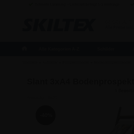
Schnelle Lieferung – Lieferzeit beträgt 1-3 Werktage
GESCHÄFT
Alle Preise inkl
Alle Kategorien A-Z
Schilder
»
»
»
Startseite
Aufsteller
Prospektständer
Bodenprospektständer
Slant 3xA4 Bodenprospekt
Artikel-Nr.:
8423
-40%