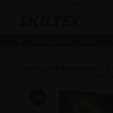
Schnelle Lieferung – Lieferzeit beträgt 1-3 Werktage
GESCHÄFT
Alle Preise inkl
Alle Kategorien A-Z
Schilder
»
»
»
Startseite
Aufsteller
Acryl aufsteller
A4 Acryl Aufsteller
Swingwing Menühalter - A
Artikel-Nr.:
3344A4
-44%