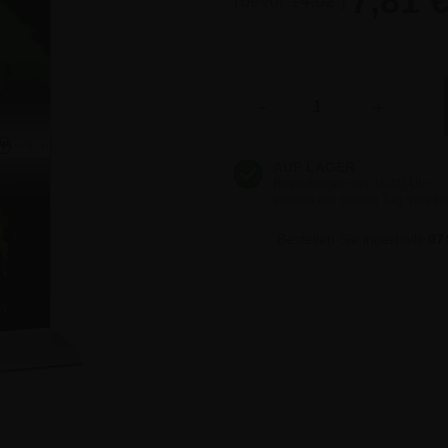
7,81 
(bevor
14,02
)
Anzahl
-
+
Bestellen Sie innerhalb
07