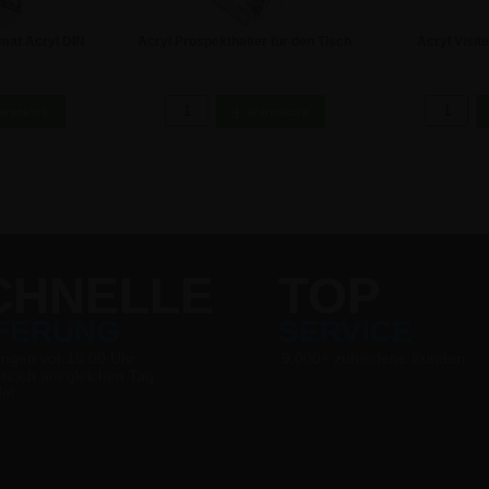
mat Acryl DIN
Acryl Prospekthalter für den Tisch
Acryl Visit
steller
- DIN A4
Qu
€
7,08 €
CHNELLE
TOP
EFERUNG
SERVICE
ungen vor 16:00 Uhr
9.000+ zufriedene Kunden
 noch am gleichen Tag
det