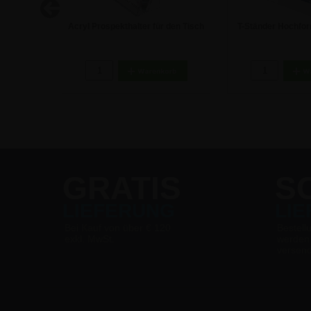
r - A5
Acryl Prospekthalter für den Tisch
T-Ständer Hochfor
- DIN A5
A4 Werbeauf
4,70 €
5,89 
GRATIS
S
LIEFERUNG
LI
Bei Kauf von über € 120
Bestell
exkl. MwSt.
werden
versen