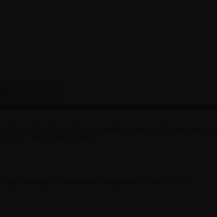
eitshinweise
miniumfuß mit Federverschluss. Die Aluminiumbasis ist für den Logo-Dru
en an. A7, A6, A5, A4 und M65.
/ Preisschildhalter in Geschäften, Restaurants, Showrooms o.ä.