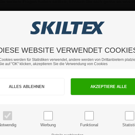
ie weitere Fragen haben sollten, können Sie sich gerne an uns 
DIESE WEBSITE VERWENDET COOKIE
Cookies werden für Statistiken verwendet, andere werden von Drittanbietern platzie
ie auf "OK" klicken, akzeptieren Sie die Verwendung von Cookies
Sind Sie Privat- oder Geschäftskunde?
PRIVATKUNDE
GESCHÄFTSKUNDE
Preise inkl. MwSt.
Preise exkl. MwSt.
Notwendig
Werbung
Funktional
Statist