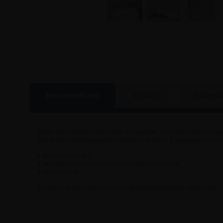
Beschreibung
Details
Sicherh
Edler Menühalter mit klarer Acrylplatte und stilvollem Alu
Wir bieten Swingwing Menühalter in allen 5 gängigen Größ
• Klares Acryl Top
• Stilvoller Aluminiumfuß mit Federverschluss
• Hochformat
Perfekt für den gebrauch als Menükartenhalter oder Info- 