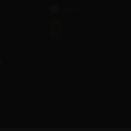
YouTube
te
ag