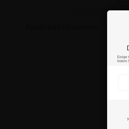
Wenn S
Produktrezensionen
Einige 
Indem S