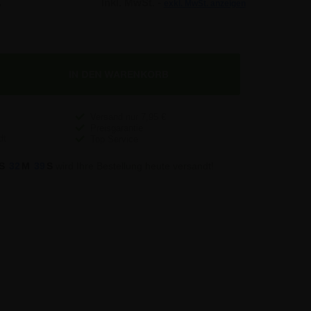
€
Inkl. MwSt. -
exkl. MwSt. anzeigen
Versand nur
7,95
€
Preisgarantie
Top Service
S
32
M
38
S
wird Ihre Bestellung heute versandt!