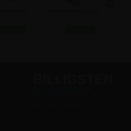
enkartenhalter im
L-Ständer Hochformat Acryl A4
T-Stände
erformat
Aufsteller
A5
2,32 €
4,50 €
BILLIGSTEN
MIT GARANTIE
Wenn Sie die Ware wo anders billiger
finden,
sinken wir den Preis mit 5%