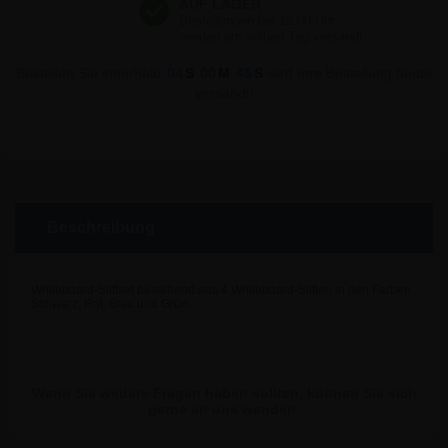
Bestellen Sie innerhalb
04
S
00
M
44
S
wird Ihre Bestellung heute
versandt!
Beschreibung
Whiteboard-Stiftset bestehend aus 4 Whiteboard-Stiften in den Farben
Schwarz, Rot, Blau und Grün.
Wenn Sie weitere Fragen haben sollten, können Sie sich
gerne an uns wenden.