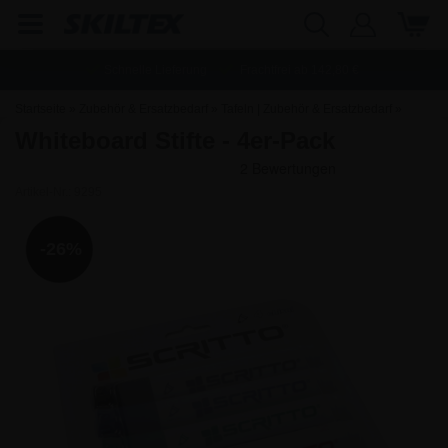
Schnelle Lieferung
Frachtfrei ab
142,80
€
Startseite
»
Zubehör & Ersatzbedarf
»
Tafeln | Zubehör & Ersatzbedarf
»
Whiteboard Stifte - 4er-Pack
Whiteboard | Zubehör & Ersatzbedarf
Artikel-Nr.:
9295
-26%