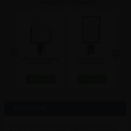
ÄHNLICHE PRODUKTE
 -
A4 Acryl Plakatrahmen
A4 Plakatrahmen
A
and
Hochformat für
Hochformat für
Absperrständer
Absperrständer -
A
35,64 €
35,64 €
Schwarz
Beschreibung
Dieser schwarze A4-Plakatrahmen im Querformat ist für die direkte
Montage an unseren Absperrpfosten mit 300 cm Gurtband konzipiert.