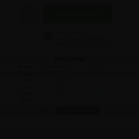
35,64 €
Anzahl
35,64 €
35,64 €
Mengenrabatt
Menge
Preis/stk:
Sparen:
1 Stk
35,64
-
3 Stk
33,32
6,96
6 Stk
31,55
24,54
12 Stk
28,36
87,36
25 Stk
25,17
261,75
Mehr?
Angebot einholen