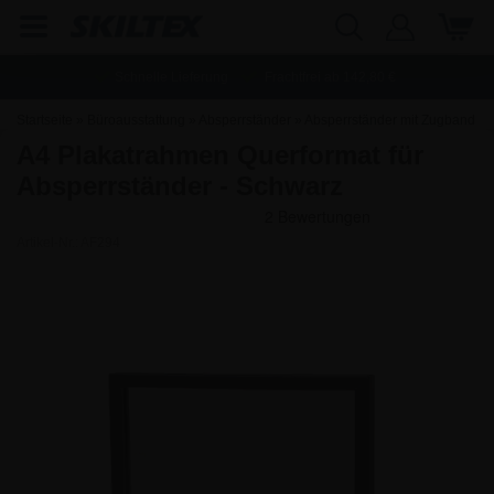
Schnelle Lieferung
Frachtfrei ab
142,80
€
Startseite
»
Büroausstattung
»
Absperrständer
»
Absperrständer mit Zugband
A4 Plakatrahmen Querformat für
Absperrständer - Schwarz
Artikel-Nr.:
AF294