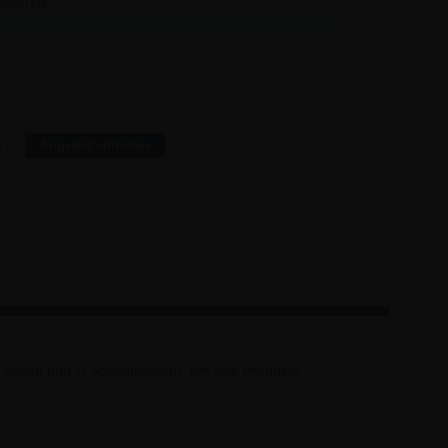
reis/stk:
Sparen:
15,41
-
15,46
-0,50
14,97
13,20
14,49
55,20
13,86
186,00
r?
Angebot einholen
, Theken und in Schaufenstern, um Ihre Produkte