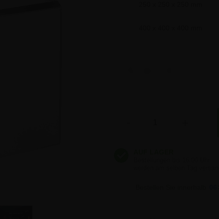
250 x 250 x 250 mm
400 x 400 x 400 mm
15,41 €
15,41 €
Anzahl
-
+
15,41 €
15,41 €
Bestellen Sie innerhalb
06
15,41 €