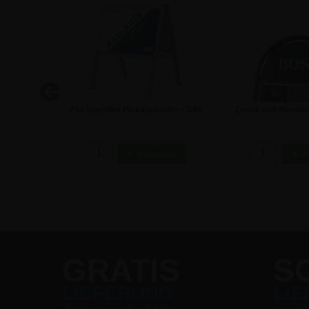
er - A2
Alu-Sign Mini Plakatständer – DIN
Druck und Montier
A3
Logo auf Kund
32,07 €
59,44
GRATIS
S
LIEFERUNG
LI