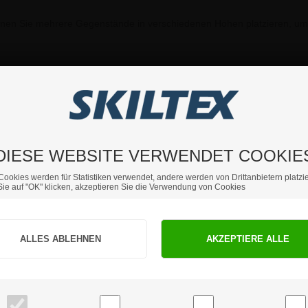
nen Sie mehrere Gegenstände in verschiedenen Höhen platzieren, um 
ie weitere Fragen haben sollten, können Sie sich gerne an uns 
DIESE WEBSITE VERWENDET COOKIE
Cookies werden für Statistiken verwendet, andere werden von Drittanbietern platzie
ie auf "OK" klicken, akzeptieren Sie die Verwendung von Cookies
Sind Sie Privat- oder Geschäftskunde?
PRIVATKUNDE
GESCHÄFTSKUNDE
Preise inkl. MwSt.
Preise exkl. MwSt.