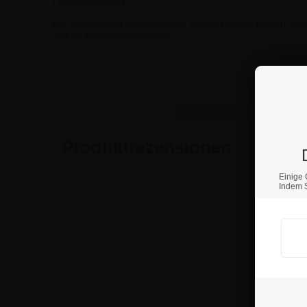
• Polierte Kanten
Bei Verwendung verschiedener Größen dieser Podien, kön
und ihr Erlebnis verbessern.
Wenn S
Produktrezensionen
Einige 
Indem S