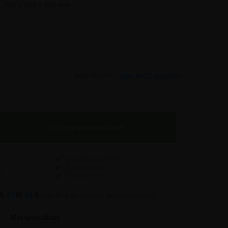
300 x 300 x 300 mm
Inkl. MwSt. -
exkl. MwSt. anzeigen
Versand nur
7,95
€
Preisgarantie
Top Service
S
37
M
20
S
wird Ihre Bestellung heute versandt!
Mengenrabatt