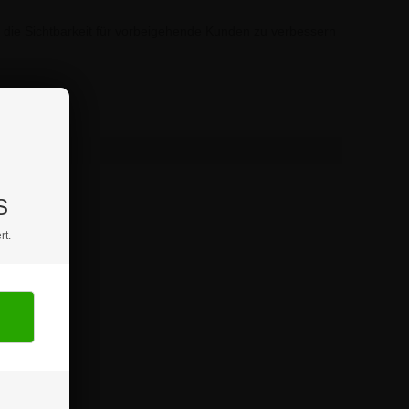
die Sichtbarkeit für vorbeigehende Kunden zu verbessern
wenden.
S
rt.