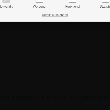
Notwendig
Werbung
Funktional
Statist
Details ausblenden
ERE KUNDEN KAUFTEN AUCH DIESE ARTI