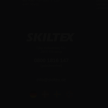
Bei Kauf von über € 120
Bestell
exkl. MwSt.
werden
versen
Ejby Industrivej 91c
2600 Glostrup
0800 1816 147
(gebührenfrei)
info@skiltex.de