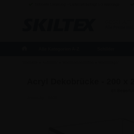
Schnelle Lieferung – Lieferzeit beträgt 1-3 Werktage
GESCHÄFT
Alle Preise inkl
Alle Kategorien A-Z
Schilder
»
»
»
Startseite
Aufsteller
Warenpräsentation
Warenträger
Acryl Dekobrücke - 200 x
Artikel-Nr.:
6605