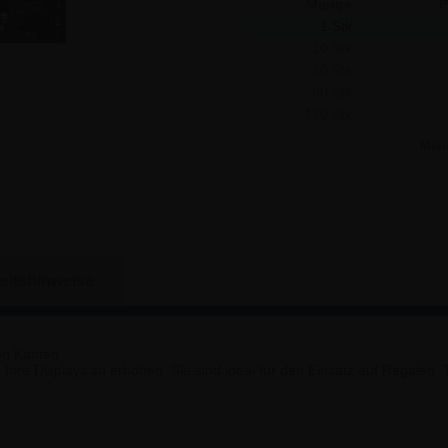
Menge
P
1 Stk
10 Stk
30 Stk
60 Stk
120 Stk
Meh
eitshinweise
en Kanten.
, Ihre Displays zu erhöhen, Sie sind ideal für den Einsatz auf Regalen