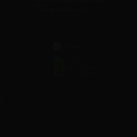
Wenn Sie die Ware wo anders billiger
finden,
sinken wir den Preis mit 5%
YouTube
te
ag