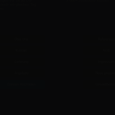
ungen vor 16:00 Uhr
9.000+ zufriedene Kunden
 noch am gleichen Tag
det
Über Uns
Referenzen
Kontakt
AGB
Lieferung
Impressum
Angebote
Neue produk
Dateien Hochladen
Umweltbeitr