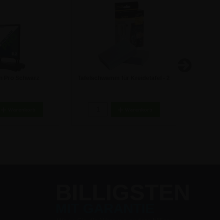
n Pro Schwarz
Tafelschwamm für Kreidetafel - 2
Nova K
r - B2 - 50x70 cm
Stück
8,44 €
4,62 €
BILLIGSTEN
MIT GARANTIE