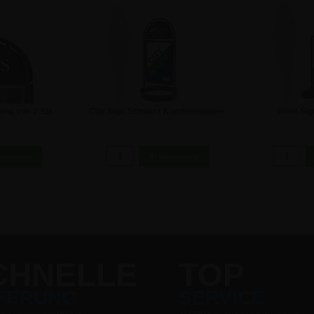
ung von 2 Stk.
City Sign Schwarz Kundenstopper
Wind-Sig
enstopper
- 50x70 cm
Kundenstoppe
 €
174,87 €
17
CHNELLE
TOP
EFERUNG
SERVICE