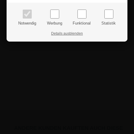
Preise inkl. MwSt.
Preise exkl. MwSt.
Notwendig
Werbung
Funktional
Statistik
Details ausblenden
ANDERE KUNDEN KAUFTEN AUCH DIESE