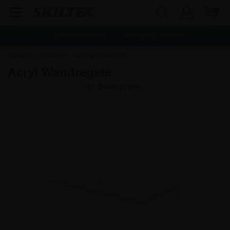
Schnelle Lieferung
Frachtfrei ab
142,80
€
Startseite
»
Aufsteller
»
Warenpräsentation
Acryl Wandregale
Art.nr.:
6630M