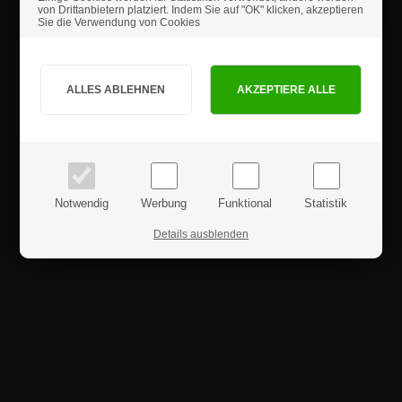
von Drittanbietern platziert. Indem Sie auf "OK" klicken, akzeptieren
Sie die Verwendung von Cookies
Produktrezensionen
Sind Sie Privat- oder Geschäftskunde?
PRIVATKUNDE
GESCHÄFTSKUNDE
Preise inkl. MwSt.
Preise exkl. MwSt.
Notwendig
Werbung
Funktional
Statistik
Details ausblenden