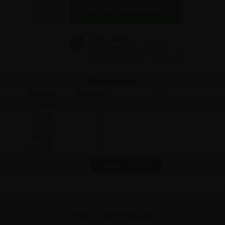
14,22 €
14,22 €
Mengenrabatt
Menge
Preis/stk:
Sparen:
1 Stk
14,22
-
10 Stk
13,70
5,20
30 Stk
13,22
30,00
60 Stk
12,90
79,20
120 Stk
12,59
195,60
Mehr?
Angebot einholen
ÄHNLICHE PRODUKTE