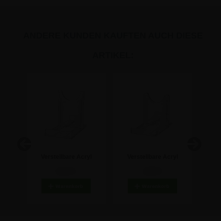
ANDERE KUNDEN KAUFTEN AUCH DIESE
ARTIKEL:
pe 2-
Verstellbare Acryl
Verstellbare Acryl
Acryl
x 160
Warenstütze - 105 mm
Warenstütze - 50 mm
6,21 €
3,02 €