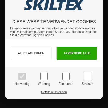
• Mit polierten Kanten für hochwertiges Aussehen
• Ideal zum darstellen von Weinflaschen sowie andere Flaschen Ihres
Sortiments.
DIESE WEBSITE VERWENDET COOKIES
Wenn Sie weitere Fragen haben sollten, können Sie sich
Einige Cookies werden für Statistiken verwendet, andere werden
gerne an uns wenden.
von Drittanbietern platziert. Indem Sie auf "OK" klicken, akzeptieren
Sie die Verwendung von Cookies
Details
Sind Sie Privat- oder Geschäftskunde?
Sicherheitshinweise
PRIVATKUNDE
GESCHÄFTSKUNDE
Preise inkl. MwSt.
Preise exkl. MwSt.
Produktrezensionen
Notwendig
Werbung
Funktional
Statistik
Details ausblenden