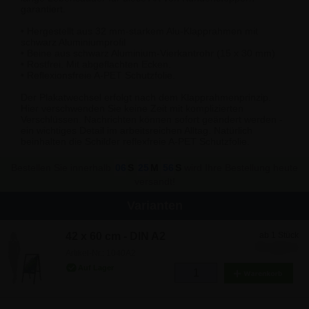
garantiert.
• Hergestellt aus 32 mm-starkem Alu-Klapprahmen mit
schwarz Aluminiumprofil
• Beine aus schwarz Aluminium-Vierkantrohr (15 x 30 mm)
• Rostfrei. Mit abgeflachten Ecken.
• Reflexionsfreie A-PET Schutzfolie.
Der Plakatwechsel erfolgt nach dem Klapprahmenprinzip.
Hier verschwenden Sie keine Zeit mit komplizierten
Verschlüssen. Nachrichten können sofort geändert werden -
ein wichtiges Detail im arbeitsreichen Alltag. Natürlich
beinhalten die Schilder reflexfreie A-PET Schutzfolie.
Bestellen Sie innerhalb
06
S
25
M
56
S
wird Ihre Bestellung heute
versandt!
Varianten
42 x 60 cm - DIN A2
ab 1 Stück
77,29 €
Artikel-Nr.: 1040A2