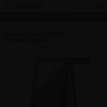
Schnelle Lieferung
Frachtfrei ab
142,80
€
Startseite
»
Schilder
»
Kundenstopper
Alu-Sign Pro Schwarz
Kundenstopper
Art.nr.:
1040M