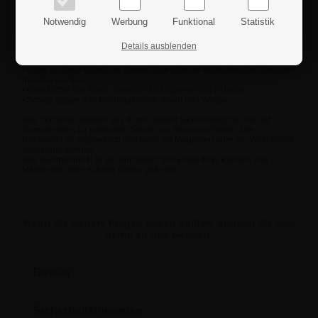
• Wind- und wasserdicht
• Perfekt geeignet für den Außenbereich
Notwendig
Werbung
Funktional
Statistik
• Brandschutz zertifiziert (B1 nach DIN4102)
• Wird mit Schloss und 2 Schlüsseln geliefert
Details ausblenden
• Starke Frontplatte aus Sicherheitsglas
• Gummistreifen an den Rändern für besonders guten Regenschutz
• Kann an einer Wand, an einem Zaun oder an freistehenden Gestellen
montiert werden
• Oberfläche aus Stahl, geeignet für Magnete und Filzstifte
• Schutz gegen das Eindringen von Staub und Wasser.
Das Scharnier besteht aus 4 mm dickem Sicherheitsglas und hat
Gummileisten für optimalen Schutz vor Wind und Wetter. Die
Rückwand ist magnetisch und kann mit Magneten oder als Whiteboard
verwendet werden.
Das Rahmenprofil ist zur optimalen Sicherheit Ihrer Kunden und
Mitarbeiter ohne scharfe Ecken gefertigt.
Wenn Sie weitere Fragen haben sollten, können Sie sich
gerne an uns wenden.
Details
Sicherheitshinweise