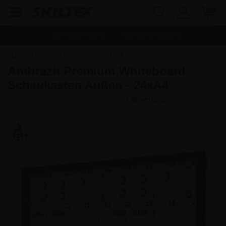
Schnelle Lieferung
Frachtfrei ab
142,80
€
Startseite
»
Tafeln
»
Schaukasten
»
24xA4 Schaukasten
Anthrazit Premium Whiteboard
Schaukasten Außen - 24xA4
Artikel-Nr.:
745X24