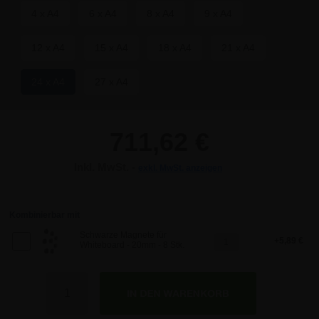
4 x A4
6 x A4
8 x A4
9 x A4
12 x A4
15 x A4
18 x A4
21 x A4
24 x A4
27 x A4
711,62 €
Inkl. MwSt. -
exkl. MwSt. anzeigen
711,62 €
711,62 €
Kombinierbar mit
Schwarze Magnete für
5,89 €
Whiteboard - 20mm - 8 Stk.
711,62 €
Anzahl
711,62 €