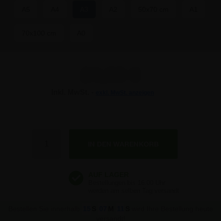
A5
A4
A3
A2
50x70 cm
A1
70x100 cm
A0
24,93 €
Inkl. MwSt. -
exkl. MwSt. anzeigen
24,93 €
24,93 €
Anzahl
24,93 €
24,93 €
Bestellen Sie innerhalb
15
S
07
M
11
S
wird Ihre Bestellung heute
versandt!