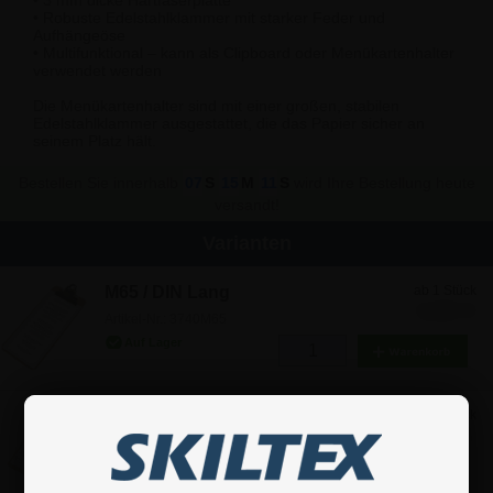
• Robuste Edelstahlklammer mit starker Feder und
Aufhängeöse
• Multifunktional – kann als Clipboard oder Menükartenhalter
verwendet werden
Die Menükartenhalter sind mit einer großen, stabilen
Edelstahlklammer ausgestattet, die das Papier sicher an
seinem Platz hält.
Bestellen Sie innerhalb
07
S
15
M
10
S
wird Ihre Bestellung heute
versandt!
Varianten
M65 / DIN Lang
ab 1 Stück
3,82 €
Artikel-Nr.: 3740M65
A5
ab 1 Stück
4,70 €
Artikel-Nr.: 3740A5