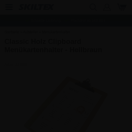
Schnelle Lieferung
Frachtfrei ab
142,80
€
Startseite
»
Aufsteller
»
Menükartenhalter
Classic Holz Clipboard
Menükartenhalter - Hellbraun
Art.nr.:
3740M