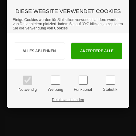
DIESE WEBSITE VERWENDET COOKIES
A4
ab 1 Stück
5,89 €
Einige Cookies werden für Statistiken verwendet, andere werden
Artikel-Nr.: 3740A4
von Drittanbietern platziert. Indem Sie auf "OK" klicken, akzeptieren
Sie die Verwendung von Cookies
Sind Sie Privat- oder Geschäftskunde?
PRIVATKUNDE
GESCHÄFTSKUNDE
Produktrezensionen
Preise inkl. MwSt.
Preise exkl. MwSt.
Notwendig
Werbung
Funktional
Statistik
Details ausblenden