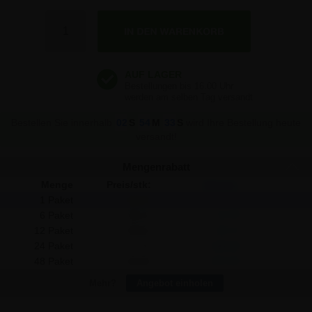
32,07 €
Anzahl
32,07 €
32,07 €
Bestellen Sie innerhalb
02
S
54
M
32
S
wird Ihre Bestellung heute
versandt!
Mengenrabatt
Menge
Preis/stk:
Sparen:
1 Paket
32,07
-
6 Paket
30,11
11,76
12 Paket
28,51
42,72
24 Paket
27,72
104,40
48 Paket
26,92
247,20
Mehr?
Angebot einholen