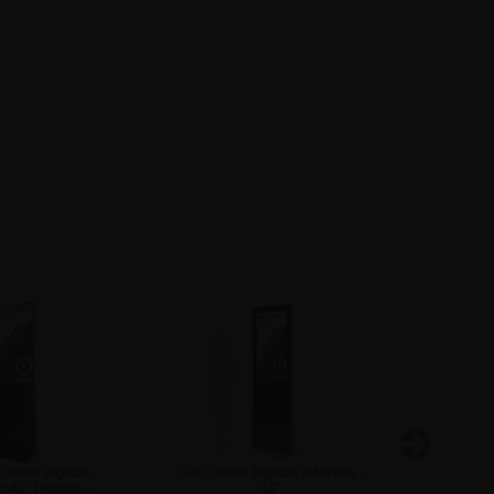
Totem Digitale
Slim Totem Digitale Infostele -
Digitale
t 43" Display -
43"
Auß