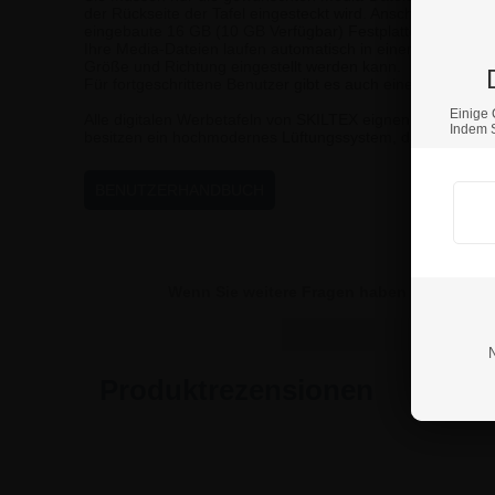
der Rückseite der Tafel eingesteckt wird. Anschließend kö
eingebaute 16 GB (10 GB Verfügbar) Festplatte übertrage
Ihre Media-Dateien laufen automatisch in einer flotten Dia
Größe und Richtung eingestellt werden kann.
Für fortgeschrittene Benutzer gibt es auch einen WIFI und
Einige 
Alle digitalen Werbetafeln von SKILTEX eignen sich für Da
Indem S
besitzen ein hochmodernes Lüftungssystem, das die Syste
BENUTZERHANDBUCH
Wenn Sie weitere Fragen haben sollten, kö
Produktrezensionen