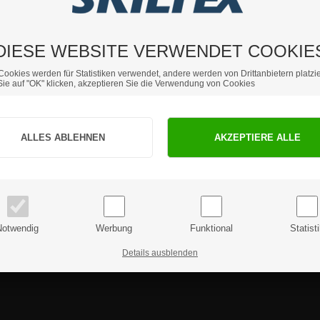
nnen Sie die Media-Datei entweder auf die
n oder direkt vom USB-Stick aus streamen.
show ab, bei der u. a. Geschwindigkeit, Übergänge,
DIESE WEBSITE VERWENDET COOKIE
 Ethernet-Anschluss.
Cookies werden für Statistiken verwendet, andere werden von Drittanbietern platzie
uerbetrieb rund um die Uhr, 7 Tage die Woche, und
ie auf "OK" klicken, akzeptieren Sie die Verwendung von Cookies
mtemperatur kühl hält.
Sind Sie Privat- oder Geschäftskunde?
PRIVATKUNDE
GESCHÄFTSKUNDE
Preise inkl. MwSt.
Preise exkl. MwSt.
nnen Sie sich gerne an uns wenden.
Notwendig
Werbung
Funktional
Statist
Details ausblenden