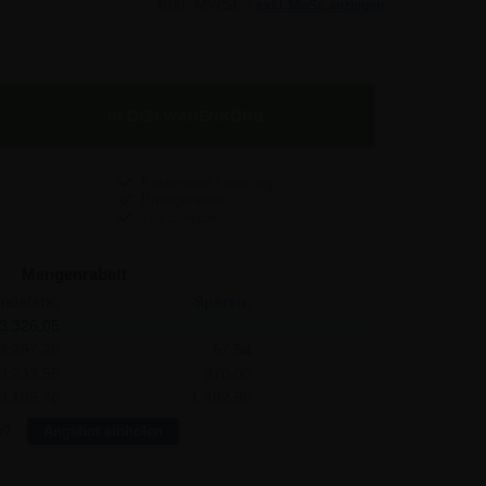
Inkl. MwSt. -
exkl. MwSt. anzeigen
Kostenlose Lieferung
Preisgarantie
Top Service
Mengenrabatt
reis/stk:
Sparen:
3.326,05
-
3.297,28
57,54
3.233,55
370,00
3.185,76
1.402,90
r?
Angebot einholen