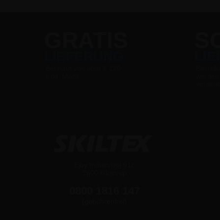
GRATIS
S
LIEFERUNG
LI
Bei Kauf von über € 120
Bestell
exkl. MwSt.
werden
versen
Ejby Industrivej 91c
2600 Glostrup
0800 1816 147
(gebührenfrei)