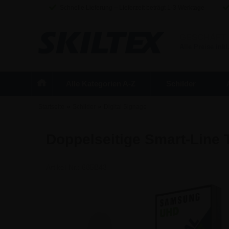
Schnelle Lieferung – Lieferzeit beträgt 1-3 Werktage
GESCHÄFT
Alle Preise inkl
Alle Kategorien A-Z
Schilder
»
»
Startseite
Schilder
Digital Signage
Doppelseitige Smart-Line T
Artikel-Nr.:
685B43