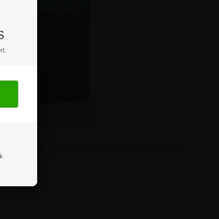
S
rt.
ik