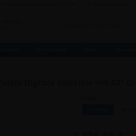
Gratis Versand bei Bestellung über €
142,80
Billigsten mit Garantie
/
PRIVAT
. MwSt.
Aufsteller
Plakatrahmen
Tafeln
Messesta
otem Digitale Infostele mit 43" D
Display
43'' Display
50'' Dis