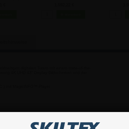
mit 43“ Bildschirm - Weiß
Sc
1 €
1.592,22 €
1.9
eitshinweise
idseitigen digitalen Totem mit einem state-of-the-
amsung 4K UHD 43" Display Bildschirmen und der
C ) mit MagicINFO™-Player.
stalliert, mit dem sich der Inhalt bequem steuern
deos usw.) auf einen USB-Stick kopieren, der auf