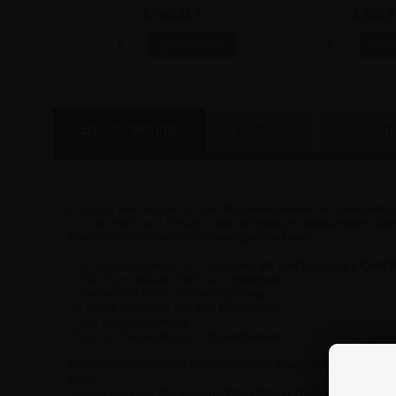
- Schwarz
- Weiß
1.760,01 €
1.760,0
Beschreibung
Details
Sicherh
Erhalten Sie doppelt so viel Aufmerksamkeit mit unserem be
art, rahmenlosen Design, das mit zwei professionellen S
MagicINFO™-Player-Software geliefert wird.
• 2x Professionelles 43" Samsung 4K UHD Display ( QM43
• USB-Schnittstelle, WiFi und Ethernet.
• Senkrechte Bildschirmausrichtung.
• 3 Jahre Garantie auf den Bildschirm.
• Inkl. Fernbedienung.
• Nur zur Verwendung in Innenräumen.
Auf unseren digitalen Werbetafeln ist MagicINFO™ Player in
lässt.
Sie müssen nur die gewünschten Media-Dateien (Bilder, Vi