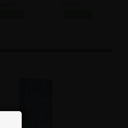
hwarz
02,81 €
2.712,01 €