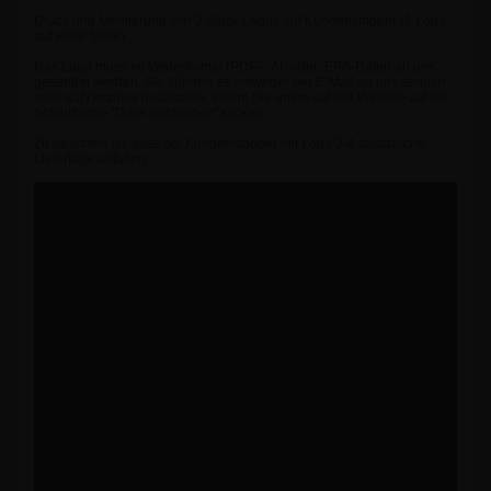
Druck und Montierung von 2 Stück Logos auf Kundenstopper (1 Logo
auf jeder Seite).
Das Logo muss im Vektorformat (PDF-, .AI- oder .EPS-Datei) an uns
gesendet werden. Sie können es entweder per E-Mail an uns senden
oder auf Dropbox hochladen, indem Sie unten auf der Website auf die
Schaltfläche "Datei hochladen" klicken.
Zu beachten ist, dass bei Kundenstopper mit Logo 2-4 zusätzliche
Liefertage anfallen.