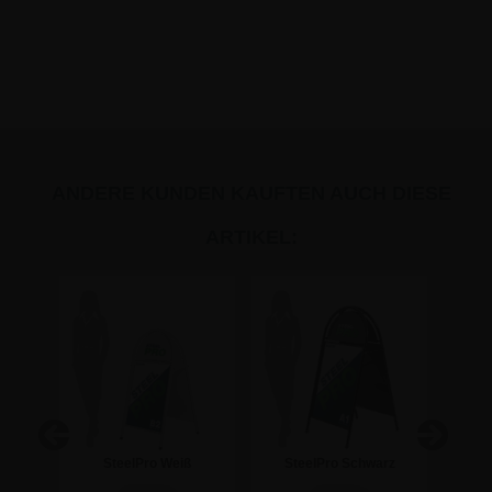
ANDERE KUNDEN KAUFTEN AUCH DIESE
ARTIKEL:
rz
SteelPro Weiß
SteelPro Schwarz
St
 -
Kundenstopper -
Kundenstopper - A1
Kunde