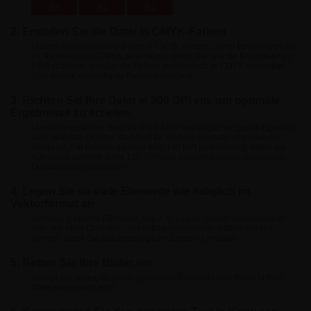
B2
A1
B1
2. Erstellen Sie die Datei in CMYK-Farben
Unsere Druckabteilung druckt in CMYK-Farben, daher bevorzugen wir
es, Ihr Material in CMYK zu erhalten. Wenn Sie uns die Druckdatei in
RBG schicken, werden die Farben automatisch in CMYK konvertiert
(hier kommt es häufig zu Farbänderungen).
3. Richten Sie Ihre Datei in 300 DPI ein, um optimale
Ergebnisse zu erzielen.
Um sicherzustellen, dass Ihr Produkt in bestmöglicher Qualität gedruckt
wird, sind 300 DPI der Standard für kleinere Formate unterhalb der
Größe A1. Für Größen darüber sind 150 DPI ausreichend. Wenn die
Auflösung generell unter 150 DPI liegt, können wir nicht die höchste
Druckqualität garantieren.
4. Legen Sie so viele Elemente wie möglich im
Vektorformat an
Wichtige grafische Elemente, wie z. B. Logos, sollten Vektorgrafiken
sein, die ohne Qualitäts- und Auflösungsverluste skaliert werden
können, damit Sie das bestmögliche Ergebnis erhalten.
5. Betten Sie Ihre Bilder ein
Stellen Sie sicher, dass alle grafischen Elemente und Bilder in Ihrer
Datei eingebettet sind.