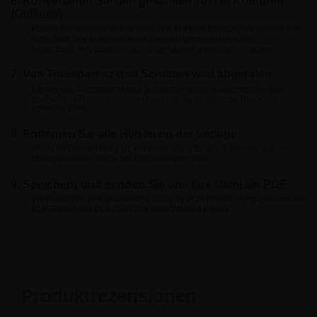
6. Konvertieren Sie den gesamten Text in Konturen
(Outlines)
Haben Sie wichtige Wörter oder Text in Ihrem Entwurf? Vergessen Sie
nicht, den Text in ein visuelles Element umzuwandeln, um
sicherzustellen, dass die Schrift genau wie gewünscht erscheint.
7. Von Transparenz und Schatten wird abgeraten
Effekte wie Transparenz und Schatten müssen einwandfrei in die
grafischen Elemente integriert werden, da es sonst zu Druckfehlern
kommen kann.
8. Entfernen Sie alle Hilfslinien der Vorlage
Wenn Ihr Entwurf fertig ist, entfernen Sie bitte alle Elemente aus der
Vorlagenebene, bevor Sie die Datei speichern.
9. Speichern und senden Sie uns Ihre Datei als PDF
Wir benötigen Ihre druckfertige Datei im PDF-Format. Vorzugsweise ein
PDF-Export von PDF/X-4:2008 oder PDF/x-1a:2001.
Produktrezensionen