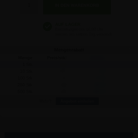
2,32 €
2,32 €
Mengenrabatt
Menge
Preis/stk:
Sparen:
1 Stk
2,32
-
10 Stk
2,07
2,50
100 Stk
1,75
57,00
250 Stk
1,68
160,00
500 Stk
1,59
365,00
Mehr?
Angebot einholen