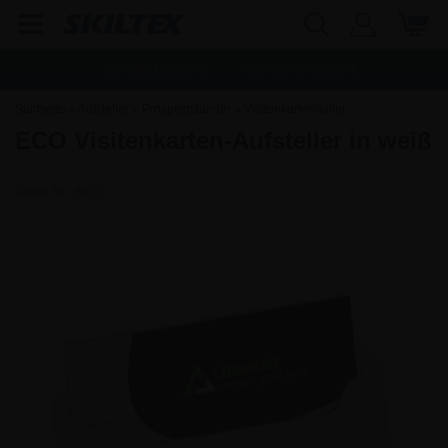
Schnelle Lieferung
Frachtfrei ab
142,80
€
Startseite
»
Aufsteller
»
Prospektständer
»
Visitenkartenhalter
ECO Visitenkarten-Aufsteller in weiß
Artikel-Nr.:
8913