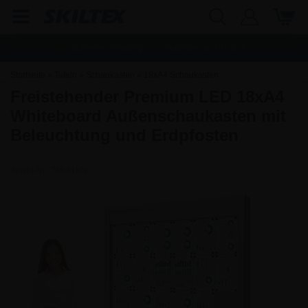
Schnelle Lieferung
Frachtfrei ab
142,80
€
Startseite
»
Tafeln
»
Schaukasten
»
18xA4 Schaukasten
Freistehender Premium LED 18xA4
Whiteboard Außenschaukasten mit
Beleuchtung und Erdpfosten
Artikel-Nr.:
765X18N