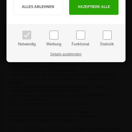
Wetterfester und abschließbarer IP56-zertifizierter Schaukasten mit
LED-Beleuchtung und Platz für ein Logo.
PRIVATKUNDE
GESCHÄFTSKUNDE
Gefertigt mit einem robusten silber eloxierten Rahmen und einer
lackierten Stahlrückwand (Whiteboard).
Preise inkl. MwSt.
Preise exkl. MwSt.
Unsere Premium-Schaukästen sind oben aufklappbar und mit
Gasdruckfedern ausgestattet, sodass die Tür offen bleibt, während Sie
Poster oder Aushänge wechseln.
Bitte beachten Sie, dass der Anschluss des mitgelieferten Netzteils im
Notwendig
Werbung
Funktional
Statistik
Innenbereich erfolgen muss.
Eigenschaften:
Details ausblenden
• Wind- und wasserdicht
• Perfekt für den Außeneinsatz
• Lieferung mit Schloss und 2 Schlüsseln
• Stabile Frontscheibe aus Sicherheitsglas
• Gummidichtungen an den Kanten für optimalen Schutz vor Regen
• Kann an Wänden, Zäunen oder freistehenden Ständern montiert
werden
• Rückwand aus Stahl, verwendbar mit Magneten und Markern
• Große Auswahl an verschiedenen Größen
• Auf Anfrage in verschiedenen Farben lieferbar – kontaktieren Sie
unseren Kundenservice
• Schutz gegen Eindringen von Staub und Wasser
Die Front besteht aus 4 mm dickem Sicherheitsglas und ist mit
Gummidichtungen für optimalen Wetterschutz versehen. Die
Rückwand ist ein magnetisches Whiteboard.
Das Rahmenprofil ist ohne scharfe Ecken gefertigt, um die Sicherheit