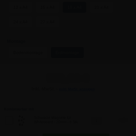
12 x A4
15 x A4
18 x A4
21 x A4
24 x A4
27 x A4
Montage
Bodenmontage
Erdmontage
951,94 €
Inkl. MwSt. -
exkl. MwSt. anzeigen
951,94 €
951,94 €
Kombinierbar mit
Schwarze Magnete für
5,89 €
Whiteboard - 20mm - 8 Stk.
951,94 €
Anzahl