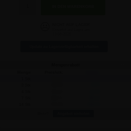
951,94 €
Erwartet auf Lager am
12-08-2026
Update zu Lagerverfügbarkeit erhalten
Mengenrabatt
Menge
Preis/stk:
Sparen:
1 Stk
951,94
-
2 Stk
939,58
24,72
4 Stk
923,64
113,20
7 Stk
899,75
365,33
14 Stk
875,85
1.065,26
Mehr?
Angebot einholen