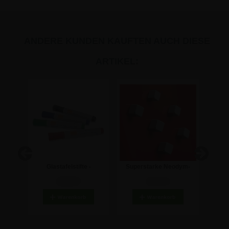
ANDERE KUNDEN KAUFTEN AUCH DIESE
ARTIKEL:
tafel -
Glastafelstifte -
Superstarke Neodym-
W
verschiedene Farben - 4er
Magnete für Glastafeln - 6
18,98 €
15,41 €
Pack
Stk