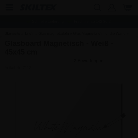
Schnelle Lieferung
Frachtfrei ab
142,80
€
Startseite
»
Tafeln
»
Glas magnettafeln
»
Glas Magnettafeln für die Wand
»
Glasboard Magnetisch - Weiß -
45x45 cm Glasmagnettafel
45x45 cm
Artikel-Nr.:
7112