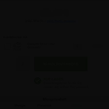
23,74 €
Inkl. MwSt. -
exkl. MwSt. anzeigen
23,74 €
23,74 €
Kombinierbar mit
Glastafel-Kit für helle
66,58 €
Glastafeln
23,74 €
Anzahl
23,74 €
Mengenrabatt
Menge
Preis/stk:
Sparen: