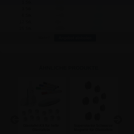
1 Stk
23,74
-
3 Stk
22,55
3,57
6 Stk
21,36
14,28
12 Stk
20,17
42,84
25 Stk
18,98
119,00
Mehr?
Angebot einholen
ÄHNLICHE PRODUKTE
er /
Glastafel-Kit für helle
Superstarke Schwarze
Sup
eit -
Glastafeln
Magnete für Glastafeln
Magn