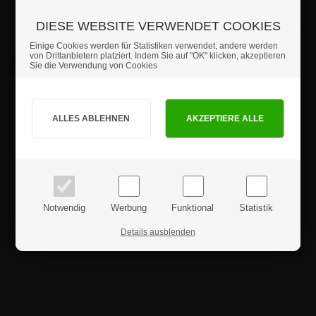
DIESE WEBSITE VERWENDET COOKIES
594 x 841 mm - A1
ab 1 Stück
39,21 €
Einige Cookies werden für Statistiken verwendet, andere werden
Artikel-Nr.: 2012A1
von Drittanbietern platziert. Indem Sie auf "OK" klicken, akzeptieren
Sie die Verwendung von Cookies
Sind Sie Privat- oder Geschäftskunde?
PRIVATKUNDE
GESCHÄFTSKUNDE
Produktrezensionen
Preise inkl. MwSt.
Preise exkl. MwSt.
Notwendig
Werbung
Funktional
Statistik
Details ausblenden