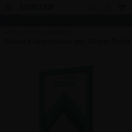
Schnelle Lieferung
Frachtfrei ab
142,80
€
Startseite
»
Plakatrahmen
»
Klapprahmen
Grüne Klapprahmen mit 25 mm Profil
Art.nr.:
2012M