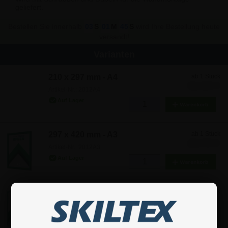
geliefert.
Bestellen Sie innerhalb
03
S
01
M
45
S
wird Ihre Bestellung heute
versandt!
Varianten
210 x 297 mm - A4
ab 1 Stück
12,33 €
15,41
Artikel-Nr.: 2012A4
297 x 420 mm - A3
ab 1 Stück
18,79 €
Artikel-Nr.: 2012A3
420 x 594 mm - A2
ab 1 Stück
29,69 €
Artikel-Nr.: 2012A2