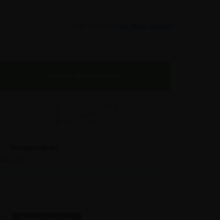
Inkl. MwSt. -
exkl. MwSt. anzeigen
Versand nur
7,95
€
Preisgarantie
Top Service
Mengenrabatt
reis/stk:
Sparen:
47,54
-
44,29
32,50
41,10
161,00
37,91
481,50
r?
Angebot einholen