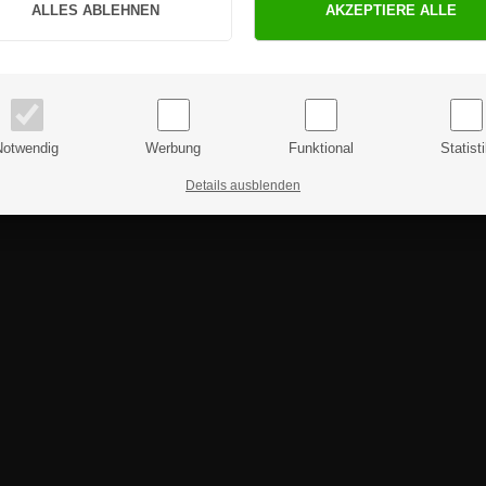
PRIVATKUNDE
GESCHÄFTSKUNDE
Preise inkl. MwSt.
Preise exkl. MwSt.
Notwendig
Werbung
Funktional
Statist
Details ausblenden