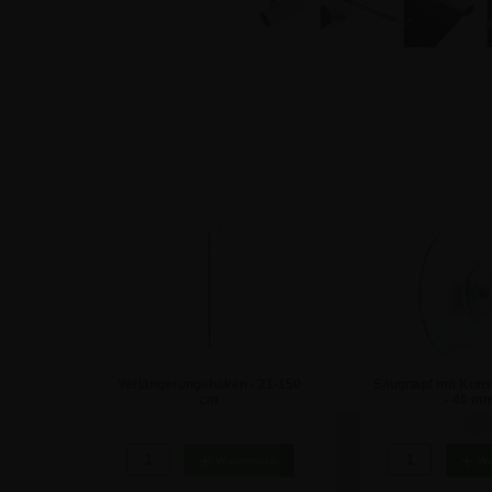
Verlängerungshaken - 21-150
Saugnapf mit Kuns
cm
- 40 m
0,80 €
1,18 