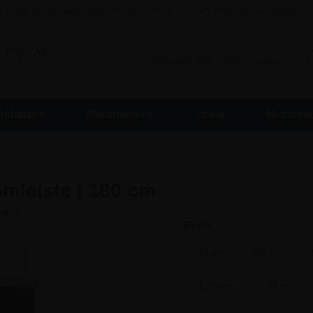
Gratis Versand bei Bestellung über €
142,80
Billigsten mit Garantie
/
PRIVAT
. MwSt.
Aufsteller
Plakatrahmen
Tafeln
Messesta
mleiste | 180 cm
Breite
21 cm
30 cm
100 cm
120 cm