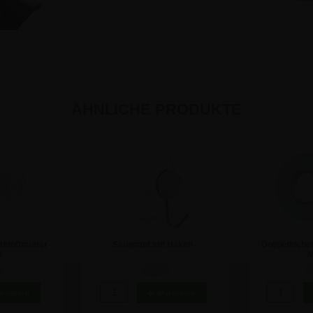
ÄHNLICHE PRODUKTE
tstoffmutter
Saugnapf mit Haken
Doppelklebe
m
M
€
0,80 €
1