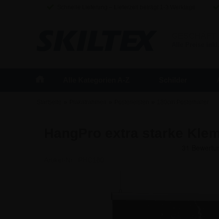
Schnelle Lieferung – Lieferzeit beträgt 1-3 Werktage
GESCHÄFT
Alle Preise inkl
Alle Kategorien A-Z
Schilder
»
»
»
Startseite
Plakatrahmen
Posterleisten
180cm Posterhalter
HangPro extra starke Klem
Artikel-Nr.:
PHC180