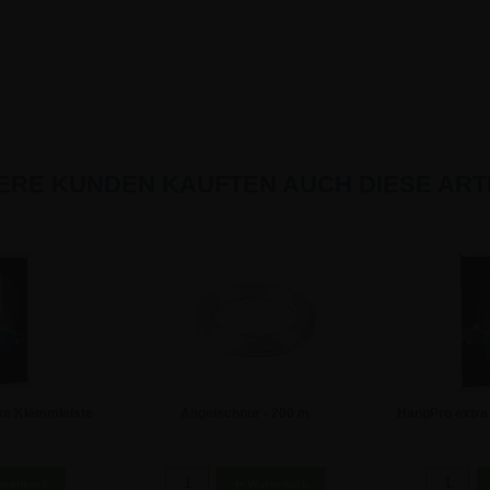
ERE KUNDEN KAUFTEN AUCH DIESE ARTI
ke Klemmleiste
Angelschnur - 200 m
HangPro extra
00 cm
| A
 €
7,74 €
1