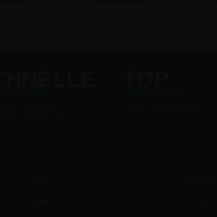
CHNELLE
TOP
EFERUNG
SERVICE
ungen vor 16:00 Uhr
9.000+ zufriedene Kunden
 noch am gleichen Tag
det
Über Uns
Referenzen
Kontakt
AGB