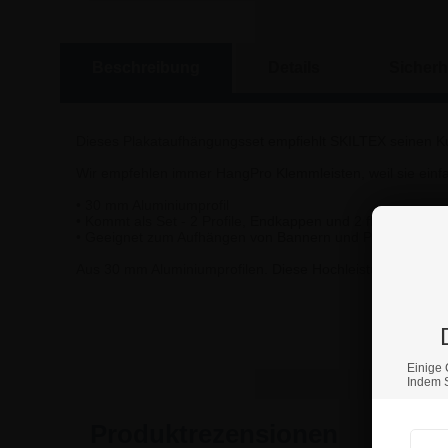
Beschreibung
Details
Sicherh
Dieses Plakataufhängungsset empfiehlt SKILTEX seinen Kun
Wir empfehlen immer HangPro Klemmleisten, weil sie einfa
• 30 mm Aluminiumprofil
• Kommt als Set - 2 Profile, Endkappen und 2 flexible sc
• Geeignet zum Aufhängen von Bannern und Postern.
Aus 30 mm Aluminiumprofilen. Diese Hochleistungsplakatsch
Wenn S
Einige 
Indem S
Produktrezensionen