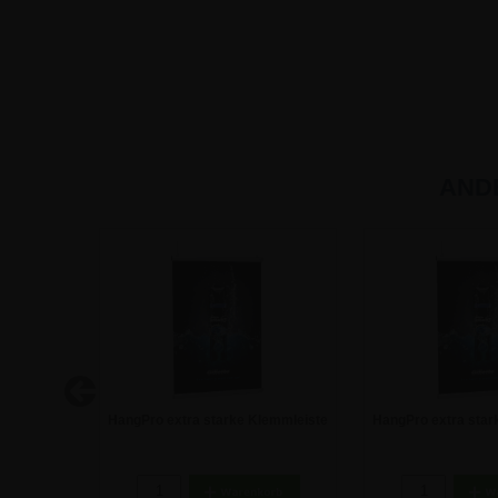
AND
lemmleiste
HangPro extra starke Klemmleiste
HangPro extra star
| 120 cm
| B0 - 1
23,74 €
20,17