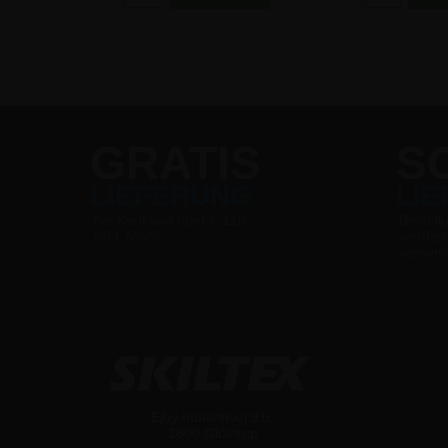
GRATIS
S
LIEFERUNG
LI
Bei Kauf von über € 120
Bestell
exkl. MwSt.
werden
versen
Ejby Industrivej 91c
2600 Glostrup