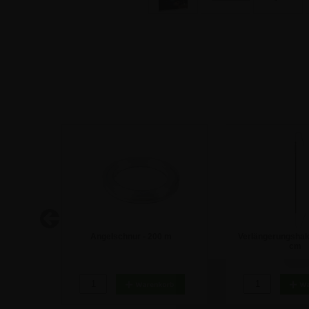
kat für
Angelschnur - 200 m
Verlängerungshak
Druck -
cm
7,74 €
0,80 