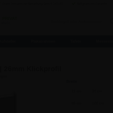
Gratis Versand bei Bestellung über €
142,80
Billigsten mit Garantie
/
PRIVAT
. MwSt.
Aufsteller
Plakatrahmen
Tafeln
Messesta
 26mm Klickprofil
Breite
21 cm
30 cm
85 cm
100 cm