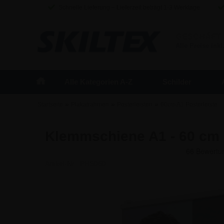
Schnelle Lieferung – Lieferzeit beträgt 1-3 Werktage
GESCHÄFT
Alle Preise inkl
Alle Kategorien A-Z
Schilder
»
»
»
Startseite
Plakatrahmen
Posterleisten
60cm A1 Posterleiste
Klemmschiene A1 - 60 cm |
Artikel-Nr.:
PHS060