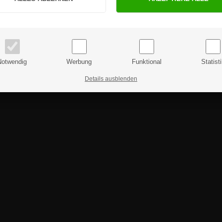
PRIVATKUNDE
GESCHÄFTSKUNDE
Preise inkl. MwSt.
Preise exkl. MwSt.
Notwendig
Werbung
Funktional
Statist
Details ausblenden