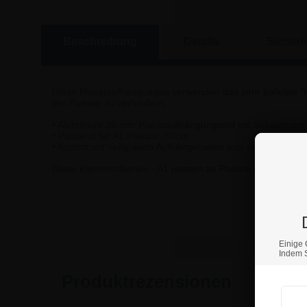
Beschreibung
Details
Sicherh
Diese Plakataufhängungen verwenden das sehr beliebte "K
der Plakate zu verhindern.
• Aluminium 26 mm Plakataufhängungsset mit Schaumstoffl
• Passend für A1 Plakate, 60cm.
• Kommt mit hellgrauen Aufhängehaken und schwarzen E
Diese Klemmschienen - A1 passen zu Plakate mit einer Bre
Wenn S
Einige 
Indem S
Produktrezensionen