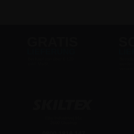
GRATIS
S
LIEFERUNG
LI
Bei Kauf von über € 120
Bestell
exkl. MwSt.
werden
versen
Ejby Industrivej 91c
2600 Glostrup
0800 1816 147