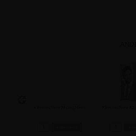
AND
cm | 26mm
Klemmschiene 70 cm | 26mm
Klemmschiene A2 -
Klickprofil
Klickpro
9,26
7,40 €
6,72 