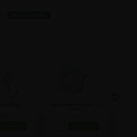
6,88
131,00
r?
Angebot einholen
f mit Haken
Doppelklebeband 19 mm - 10
Magnetb
Meter
,80 €
15,41 €