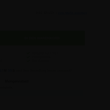
Inkl. MwSt. -
exkl. MwSt. anzeigen
Versand nur
7,95
€
Preisgarantie
Top Service
17
M
54
S
wird Ihre Bestellung heute versandt!
Mengenrabatt
reis/stk:
Sparen:
8,19
-
7,71
4,80
7,35
21,00
7,12
53,50