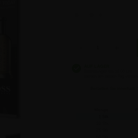
8,19 €
8,19 €
Anzahl
-
+
8,19 €
8,19 €
Bestellen Sie innerhalb
8,19 €
Menge
P
1 Stk
10 Stk
25 Stk
50 Stk