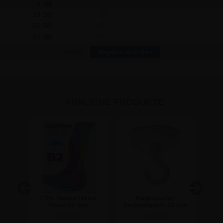
1 Stk
5,53
-
10 Stk
5,26
2,70
25 Stk
4,94
14,75
50 Stk
4,62
45,50
Mehr?
Angebot einholen
ÄHNLICHE PRODUKTE
ken
1 Stk. Wasserfestes
Magnetischer
S
Plakat für den
Deckenhaken - 25 mm
Au
Außenbereich inkl.
23,74 €
2,32 €
Druck - 50x70 cm