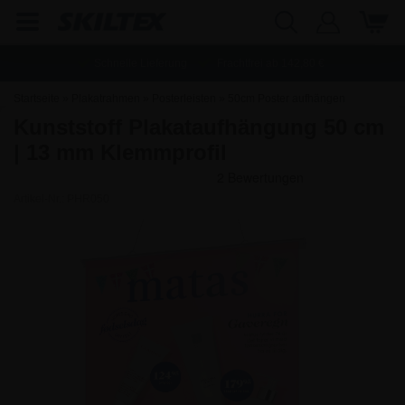
Schnelle Lieferung
Frachtfrei ab
142,80
€
Startseite
»
Plakatrahmen
»
Posterleisten
»
50cm Poster aufhängen
Kunststoff Plakataufhängung 50 cm
| 13 mm Klemmprofil
Artikel-Nr.:
PHR050