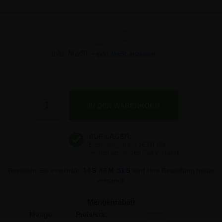
5,53 €
Inkl. MwSt. -
exkl. MwSt. anzeigen
5,53 €
5,53 €
Anzahl
5,53 €
Bestellen Sie innerhalb
14
S
46
M
51
S
wird Ihre Bestellung heute
versandt!
Mengenrabatt
Menge
Preis/stk:
Sparen: