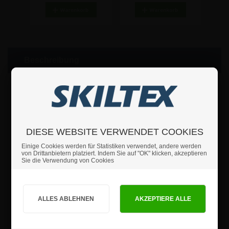
Beschreibung
Diese praktische Plakataufhängung aus transparentem Kunststoff ist
eine stilvolle und dezente Lösung zum Aufhängen von Postern und
Plakaten. Die Plakatschiene wird als komplettes Set mit zwei Schienen
geliefert - einer oberen Schiene mit zwei integrierten Aufhängeösen
und einer unteren Schiene, die dafür sorgt, dass das Plakat stabil
hängt.
DIESE WEBSITE VERWENDET COOKIES
• 13 mm transparente Kunststoffschienen
Einige Cookies werden für Statistiken verwendet, andere werden
• Obere Schiene mit 2 Aufhängeösen
von Drittanbietern platziert. Indem Sie auf "OK" klicken, akzeptieren
• Einfache und schnelle Montage ohne Werkzeug
Sie die Verwendung von Cookies
• Geeignet für Wand- und Deckenaufhängung
Die leichte und funktionelle Konstruktion macht es einfach, Plakate
Sind Sie Privat- oder Geschäftskunde?
nach Bedarf auszutauschen, wodurch diese Plakatschiene ideal für
Geschäfte, Büros, Messen und andere Präsentationsumgebungen ist.
PRIVATKUNDE
GESCHÄFTSKUNDE