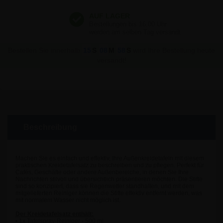
Bestellen Sie innerhalb
15
S
08
M
57
S
wird Ihre Bestellung heute
versandt!
Beschreibung
Machen Sie es einfach und effektiv, Ihre Außenkreidetafeln mit diesem
praktischen Kreidetafelsatz zu beschreiben und zu pflegen. Perfekt für
Cafés, Geschäfte oder andere Außenbereiche, in denen Sie Ihre
Nachrichten stilvoll und übersichtlich präsentieren möchten. Die Stifte
sind so konzipiert, dass sie Regenwetter standhalten, und mit dem
mitgelieferten Reiniger können die Stifte effektiv entfernt werden, was
mit normalem Wasser nicht möglich ist.
Der Kreidetafelsatz enthält:
• 1x Tafelspray-Reiniger - 500 ml