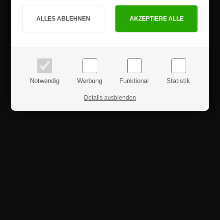
Sind Sie Privat- oder Geschäftskunde?
PRIVATKUNDE
GESCHÄFTSKUNDE
Preise inkl. MwSt.
Preise exkl. MwSt.
Notwendig
Werbung
Funktional
Statistik
Details ausblenden