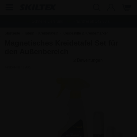
Schnelle Lieferung
Frachtfrei ab
142,80
€
Startseite
»
Tafeln
»
Kreidetafeln
»
Kreidestifte & Kreidemarker
Magnetisches Kreidetafel Set für
den Außenbereich
Artikel-Nr.:
1995