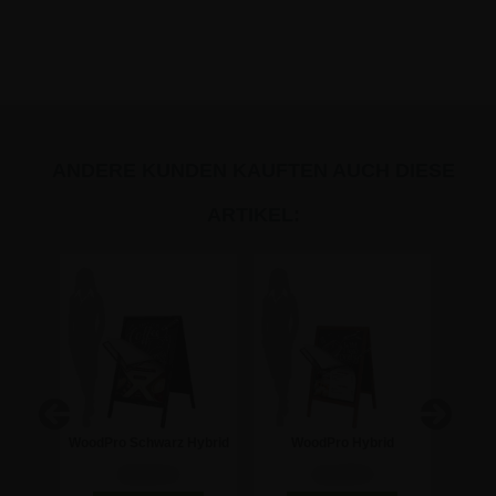
ANDERE KUNDEN KAUFTEN AUCH DIESE
ARTIKEL:
d
WoodPro Schwarz Hybrid
WoodPro Hybrid
Kreidetafel
Kreidetafel
Krei
154,64 €
112,99 €
 A1
Kundenstopper - A1
Kundenstopper - 50x70