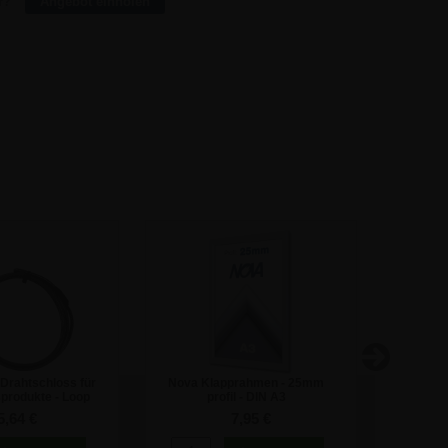
r?
Angebot einholen
 Drahtschloss für
Nova Klapprahmen - 25mm
L-Stände
produkte - Loop
profil - DIN A3
5,64 €
7,95 €