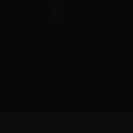
te
ag