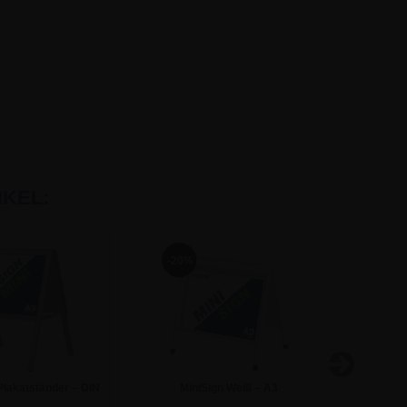
KEL:
-20%
Plakatständer – DIN
MiniSign Weiß – A3
Min