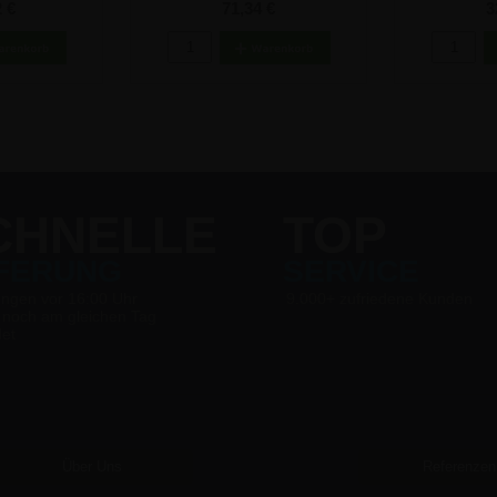
50x70cm
 €
71,34 €
3
CHNELLE
TOP
EFERUNG
SERVICE
ungen vor 16:00 Uhr
9.000+ zufriedene Kunden
 noch am gleichen Tag
det
Über Uns
Referenzen