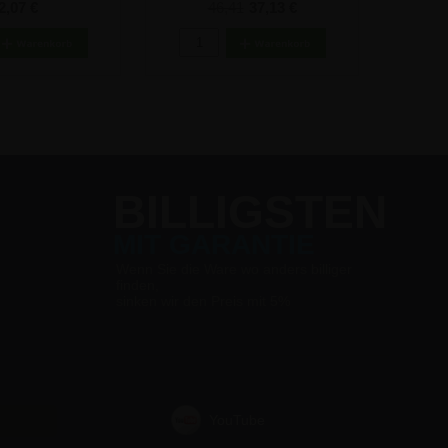
A3
2,07 €
46,41
37,13 €
BILLIGSTEN
MIT GARANTIE
Wenn Sie die Ware wo anders billiger
finden,
sinken wir den Preis mit 5%
YouTube