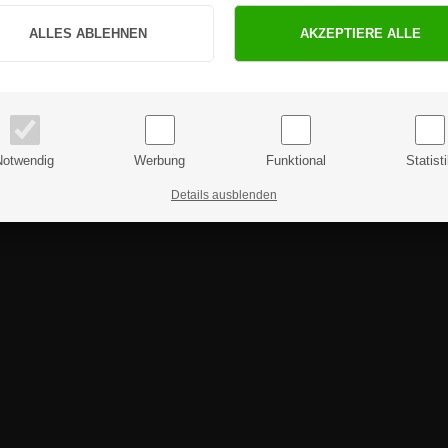
Sind Sie Privat- oder Geschäftskunde?
PRIVATKUNDE
GESCHÄFTSKUNDE
Preise inkl. MwSt.
Preise exkl. MwSt.
Notwendig
Werbung
Funktional
Statist
Details ausblenden