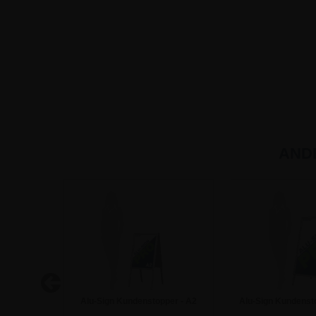
AND
er - A1
Alu-Sign Kundenstopper - A2
Alu-Sign Kundenst