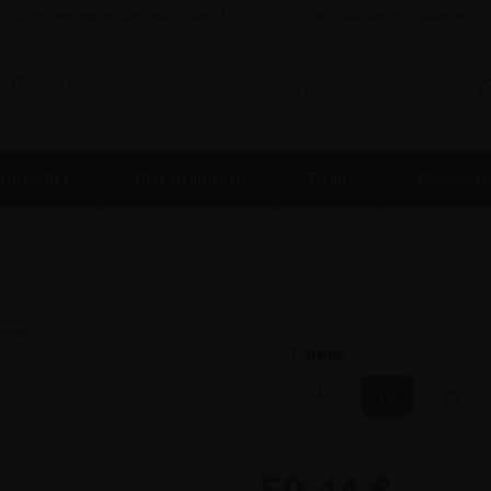
Gratis Versand bei Bestellung über €
142,80
Billigsten mit Garantie
/
PRIVAT
. MwSt.
Aufsteller
Plakatrahmen
Tafeln
Messesta
Format
A4
A3
A2