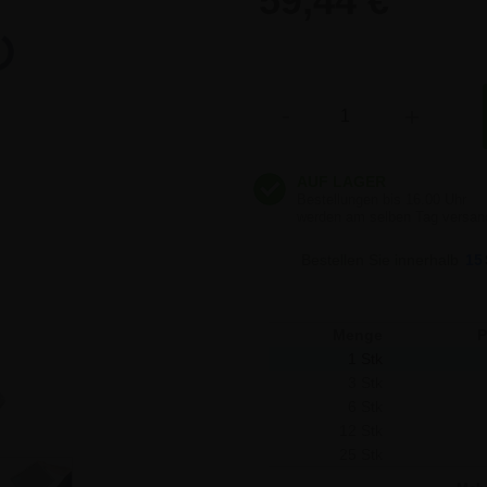
59,44 €
59,44 €
Anzahl
-
+
59,44 €
59,44 €
Bestellen Sie innerhalb
15
59,44 €
Menge
P
1 Stk
3 Stk
6 Stk
12 Stk
25 Stk