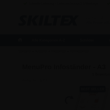
Schnelle Lieferung – Lieferzeit beträgt 1-3 Werktage
GESCHÄFT
Alle Preise inkl
Alle Kategorien A-Z
Schilder
»
»
»
Startseite
Aufsteller
Infoständer
A3 infoständer
MenuPro Infoständer - A3
Artikel-Nr.:
3001