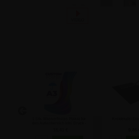
Outdoor
1 Stk. Wasserfestes Plakat für
Kreidetafel Ein
den Außenbereich inkl. Druck -
A3
15,41 €
9,46 