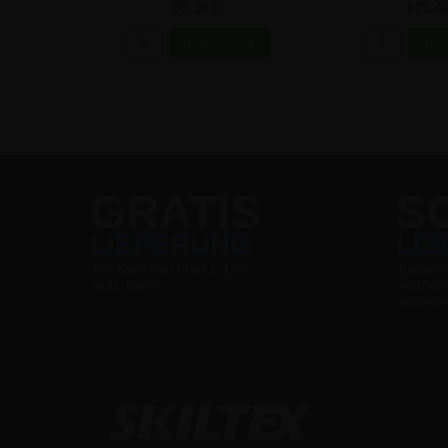
cm
65,39 €
109,42
GRATIS
S
LIEFERUNG
LI
Bei Kauf von über € 120
Bestell
exkl. MwSt.
werden
versen