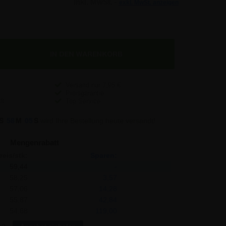
Inkl. MwSt. -
exkl. MwSt. anzeigen
Versand nur
7,95
€
Preisgarantie
Top Service
S
58
M
04
S
wird Ihre Bestellung heute versandt!
Mengenrabatt
reis/stk:
Sparen:
59,44
-
58,25
3,57
57,06
14,28
55,87
42,84
54,68
119,00