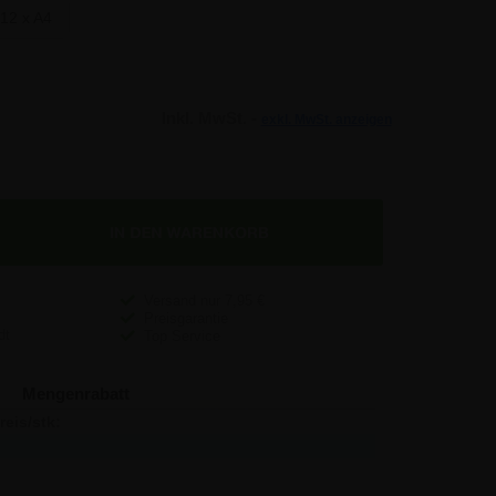
12 x A4
Inkl. MwSt. -
exkl. MwSt. anzeigen
Versand nur
7,95
€
Preisgarantie
Top Service
Mengenrabatt
reis/stk:
Sparen:
95,14
-
92,76
7,14
90,38
28,56