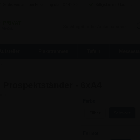
Gratis Versand bei Bestellung über €
142,80
Billigsten mit Garantie
/
PRIVAT
. MwSt.
Aufsteller
Plakatrahmen
Tafeln
Messesta
r
 Prospektständer - 6xA4
Farbe
Silber
Schwarz
Format