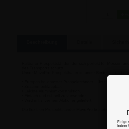
118,94 €
236,81
Beschreibung
Details
Sicherh
Faltbarer Prospektständer, der sich perfekt für Messen un
des Transports schützt.
Unser MovePro-Prospekthalter ist unser Bestseller und da
• Europas beliebtester Prospektständer – Jetzt auch in sch
• Zusammenklappbar.
• Leichte Aluminiumkonstruktion.
• Einfach und schnell zu verwenden.
• Wird mit silbernem Alukoffer geliefert.
Die flexiblen Prospektständer MovePro bestehen aus leich
Einige 
Indem S