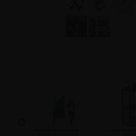
0 cm -
BeachFlag Bow - MEDIUM -
Transportable Spir
65x194 cm - Inkl. Druck
Schwar