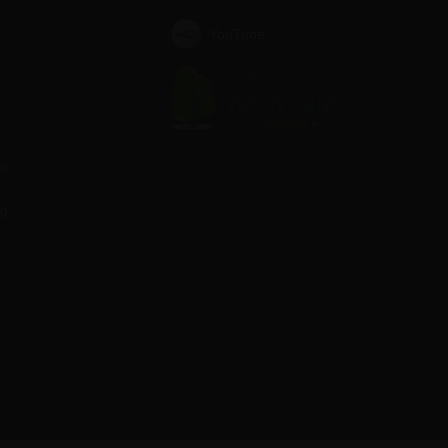
YouTube
te
ag