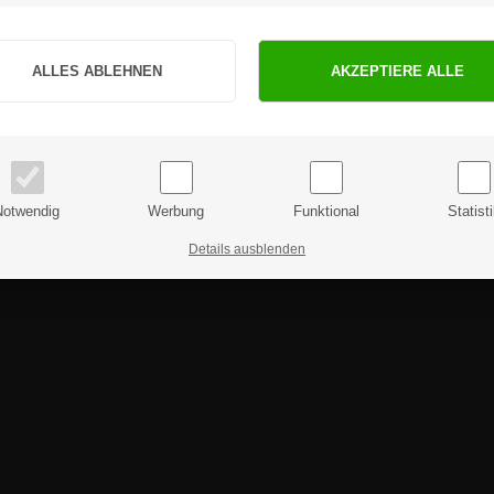
ie weitere Fragen haben sollten, können Sie sich gerne an uns 
Sind Sie Privat- oder Geschäftskunde?
PRIVATKUNDE
GESCHÄFTSKUNDE
Preise inkl. MwSt.
Preise exkl. MwSt.
Notwendig
Werbung
Funktional
Statist
Details ausblenden