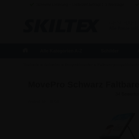
Schnelle Lieferung – Lieferzeit beträgt 1-3 Werktage
GESCHÄFT
Alle Preise inkl
Alle Kategorien A-Z
Schilder
»
»
»
Startseite
Aufsteller
Prospektständer
Faltbarer prospektstände
MovePro Schwarz Faltbare
Artikel-Nr.:
8006