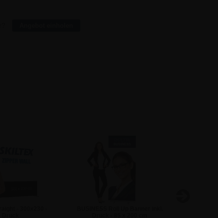
88,00
71,40
r?
Angebot einholen
raight - 300x230 -
BUSINESS Roll Up Banner inkl.
MoveP
. Druck
Druck - 85 x 200 cm