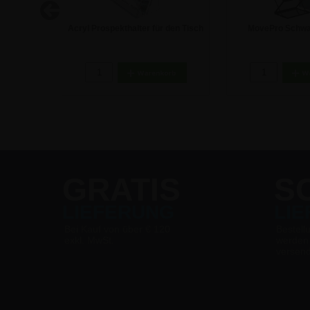
lter im
Acryl Prospekthalter für den Tisch
MovePro Schwar
- DIN A4
Prospektständer -
7,08 €
172,54
GRATIS
S
LIEFERUNG
LI
Bei Kauf von über € 120
Bestell
exkl. MwSt.
werden
versen