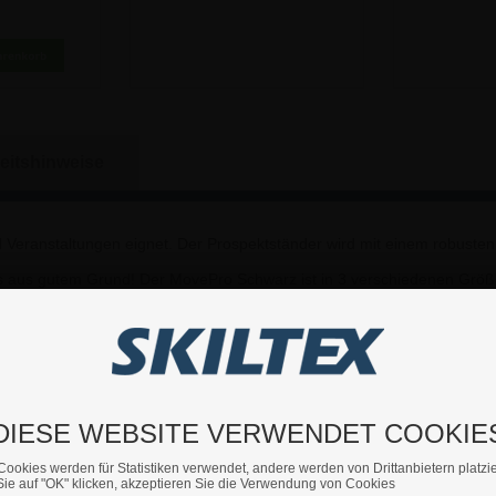
 €
235,62 €
47
eitshinweise
d Veranstaltungen eignet. Der Prospektständer wird mit einem robusten 
s aus gutem Grund! Der MovePro Schwarz ist in 3 verschiedenen Größe
warz!!!
tem Aluminium und sind einfach und schnell zu verwenden. Sie sind na
DIESE WEBSITE VERWENDET COOKIE
Cookies werden für Statistiken verwendet, andere werden von Drittanbietern platzie
ie auf "OK" klicken, akzeptieren Sie die Verwendung von Cookies