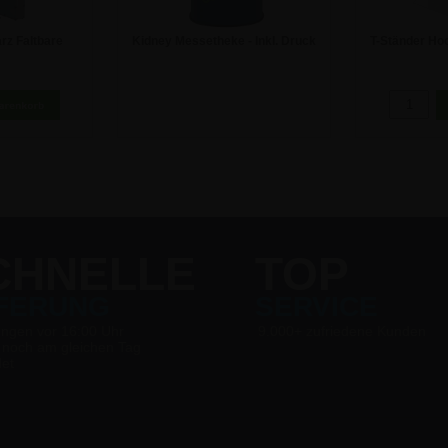
z Faltbare
Kidney Messetheke - Inkl. Druck
T-Ständer Ho
 12xA4 (6xA3)
A4 Wer
 €
235,62 €
CHNELLE
TOP
EFERUNG
SERVICE
ungen vor 16:00 Uhr
9.000+ zufriedene Kunden
 noch am gleichen Tag
det