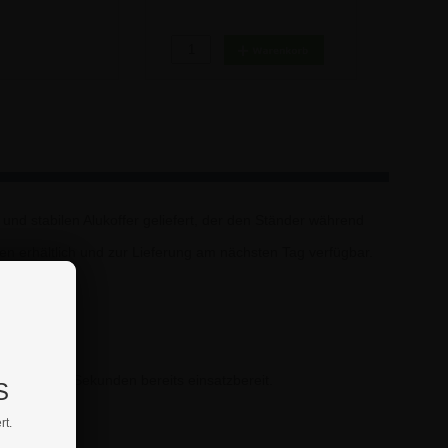
4,81 €
107,04 €
und stabilen Alukoffer geliefert, der den Ständer während
n erhältlich und zur Lieferung am nächsten Tag verfügbar.
ch wenigen Sekunden bereits einsatzbereit.
S
rt.