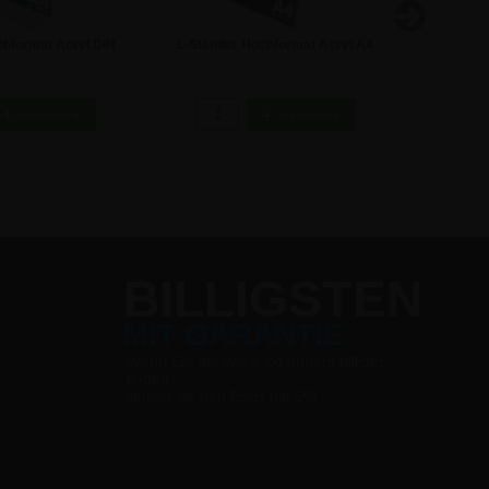
chformat Acryl DIN
L-Ständer Hochformat Acryl A4
MoveP
beaufsteller
Aufsteller
Pros
5,89 €
4,50 €
BILLIGSTEN
MIT GARANTIE
Wenn Sie die Ware wo anders billiger
finden,
sinken wir den Preis mit 5%