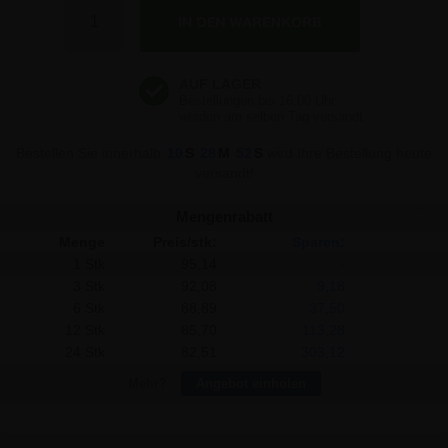
95,14 €
95,14 €
Bestellen Sie innerhalb
10
S
28
M
51
S
wird Ihre Bestellung heute
versandt!
Mengenrabatt
Menge
Preis/stk:
Sparen:
1 Stk
95,14
-
3 Stk
92,08
9,18
6 Stk
88,89
37,50
12 Stk
85,70
113,28
24 Stk
82,51
303,12
Mehr?
Angebot einholen