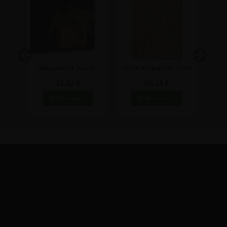
tafel -
Magnetische Box für
NAGA Magnettafel Eiche
Magnet
Glastafeln - Bambus
– Runde Ecken –
14,22 €
95,14 €
60x40cm
Ejby Industrivej 91c
2600 Glostrup