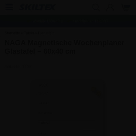
Schnelle Lieferung
Frachtfrei ab
142,80
€
Startseite
»
Tafeln
»
Plantafeln
NAGA Magnetische Wochenplaner
Glastafel – 60x40 cm
Artikel-Nr.:
7250