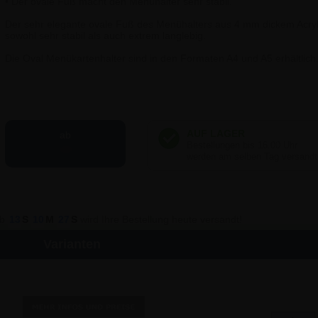
• Der ovale Fuß macht den Menühalter sehr stabil.
Der sehr elegante ovale Fuß des Menühalters aus 4 mm dickem Acryl
sowohl sehr stabil als auch extrem langlebig.
Die Oval Menükartenhalter sind in den Formaten A4 und A5 erhältlich
ab
4,46 €
lb
13
S
10
M
27
S
wird Ihre Bestellung heute versandt!
Varianten