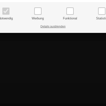
Preise inkl. MwSt.
Preise exkl. MwSt.
Notwendig
Werbung
Funktional
Statist
Details ausblenden