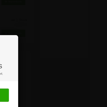
ab 1 Stück
3,99 €
7,81
S
rt.