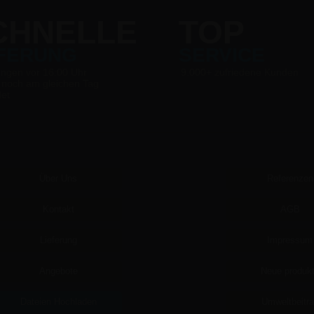
CHNELLE
TOP
EFERUNG
SERVICE
ungen vor 16:00 Uhr
9.000+ zufriedene Kunden
 noch am gleichen Tag
det
Über Uns
Referenzen
Kontakt
AGB
Lieferung
Impressum
Angebote
Neue produk
Dateien Hochladen
Umweltbeitr