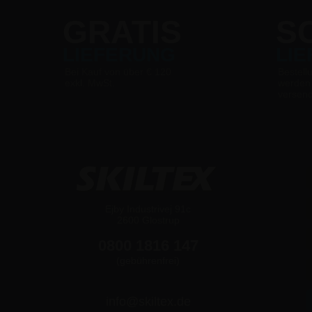
GRATIS
S
LIEFERUNG
LI
Bei Kauf von über € 120
Bestell
exkl. MwSt.
werden
versen
Ejby Industrivej 91c
2600 Glostrup
0800 1816 147
(gebührenfrei)
info@skiltex.de