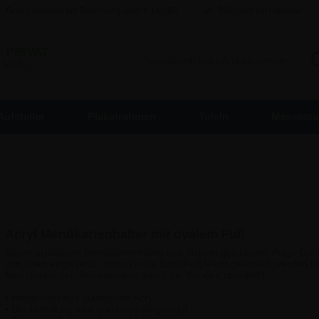
Gratis Versand bei Bestellung über €
142,80
Billigsten mit Garantie
/
PRIVAT
. MwSt.
Aufsteller
Plakatrahmen
Tafeln
Messesta
Acryl Menükartenhalter mit ovalem Fuß
Super praktische Menükartenhalter aus dickem glasklarem Acryl. Die
von oben eingesetzt, wodurch die Botschaft leicht geändert werden k
Menühalter den Bewegungen durch die Kunden standhält.
• Hergestellt aus glasklarem Acryl.
• Die Mitteilung wird von oben eingesetzt.