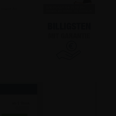
 macht ihn
.
ab 1 Stück
2,23 €
4,46