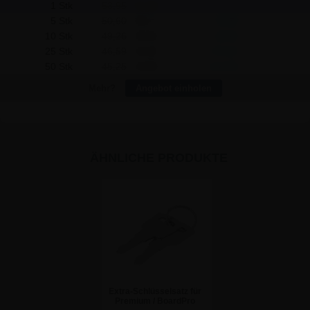
1 Stk
53,95
51,36
-
5 Stk
50,60
48,17
15,95
10 Stk
49,26
46,90
44,60
25 Stk
46,59
44,35
175,25
50 Stk
45,25
43,08
414,00
Mehr?
Angebot einholen
ÄHNLICHE PRODUKTE
Extra-Schlüsselsatz für
Premium / BoardPro