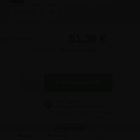
70x100 cm
A0
51,36 €
(bevor
64,20
)
Inkl. MwSt. -
exkl. MwSt. anzeigen
51,36 €
(bevor
60,21
)
51,36 €
(bevor
58,62
)
Anzahl
51,36 €
(bevor
55,44
)
51,36 €
(bevor
53,85
)
Mengenrabatt
Menge
Preis/stk:
Sparen: