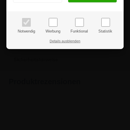
PRIVATKUNDE
GESCHÄFTSKUNDE
enthalten.
Preise inkl. MwSt.
Preise exkl. MwSt.
Wenn Sie weitere Fragen haben sollten, können Sie sich
gerne an uns wenden.
Notwendig
Werbung
Funktional
Statistik
Details ausblenden
Details
Sicherheitshinweise
Produktrezensionen