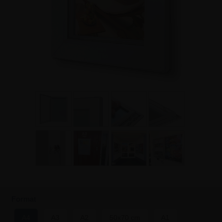
Format
A4
A3
A2
50x70 cm
A1