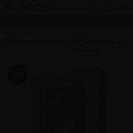
Schnelle Lieferung
Frachtfrei ab
142,80
€
Startseite
»
Tafeln
»
Schaukasten
»
Plakatschaukasten
Plakatschaukasten mit Schloss - A4
Artikel-Nr.:
2400A4
-20%