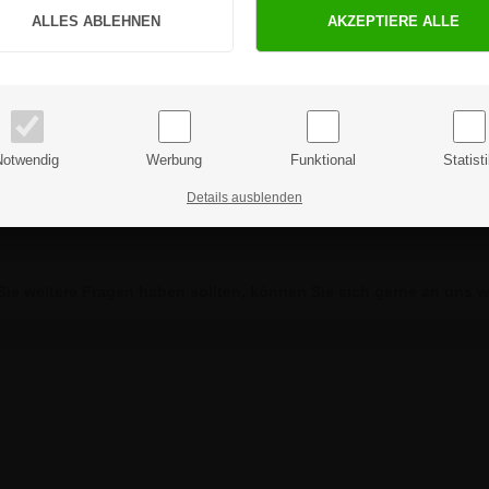
genschutz
en Gestellen montiert werden
PRIVATKUNDE
GESCHÄFTSKUNDE
zstifte
 - wenden Sie sich hierzu bitte an unseren Kundenservice
Preise inkl. MwSt.
Preise exkl. MwSt.
nd hat Gummileisten für optimalen Schutz vor Wind und Wetter. Die R
Notwendig
Werbung
Funktional
Statist
 und Mitarbeiter ohne scharfe Ecken gefertigt.
Details ausblenden
cm langen Fuß, der in den Boden gegraben werden kann.
ie weitere Fragen haben sollten, können Sie sich gerne an uns 