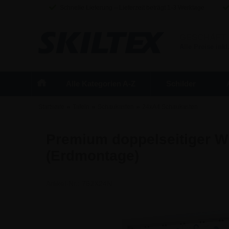
Schnelle Lieferung – Lieferzeit beträgt 1-3 Werktage
GESCHÄFT
Alle Preise inkl
Alle Kategorien A-Z
Schilder
»
»
»
Startseite
Tafeln
Schaukasten
24xA4 Schaukasten
Premium doppelseitiger W
(Erdmontage)
Artikel-Nr.:
762X24N