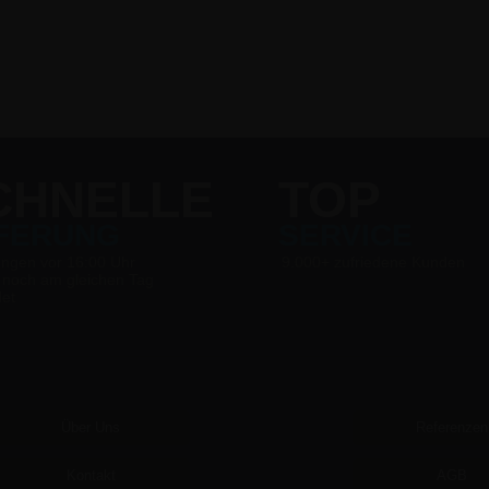
CHNELLE
TOP
EFERUNG
SERVICE
ungen vor 16:00 Uhr
9.000+ zufriedene Kunden
 noch am gleichen Tag
det
Über Uns
Referenzen
Kontakt
AGB