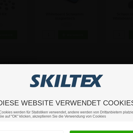
 Kit
Whiteboard Schwamm
Schwarze
magnetisch
Whiteboard 
 €
7,72 €
5
eitshinweise
ukasten mit einem robusten silbern-eloxierten Rahmen und einer lackier
nen auf jeder Seite) und zwei 2 Meter hohe Pfosten.
 an der oberen Seite. Die Schaukästen sind mit Gasdruckfedern ausges
DIESE WEBSITE VERWENDET COOKIE
Cookies werden für Statistiken verwendet, andere werden von Drittanbietern platzie
ie auf "OK" klicken, akzeptieren Sie die Verwendung von Cookies
Sind Sie Privat- oder Geschäftskunde?