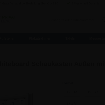
Gratis Versand bei Bestellung über €
142,80
Billigsten mit Garantie
/
PRIVAT
. MwSt.
Aufsteller
Plakatrahmen
Tafeln
Messesta
hiteboard Schaukasten Außen mit
Format
12 x A4
15 x A4
27 x A4