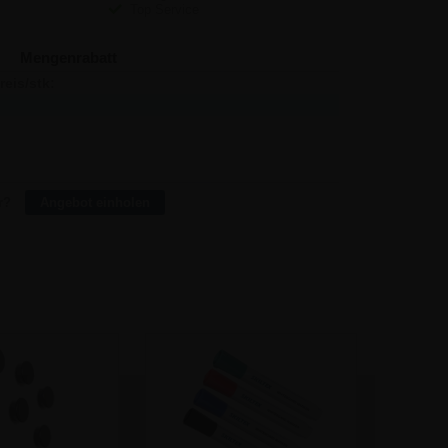
Top Service
Mengenrabatt
reis/stk:
Sparen:
1.511,24
-
1.465,28
91,92
1.417,48
375,04
1.353,77
1.102,29
r?
Angebot einholen