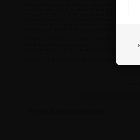
• Gummistreifen an den Rändern für besonders guten Re
• Kann an einer Wand, an einem Zaun oder an freistehend
• Schwarzes Brett aus Stahl, geeignet für Magneten und Fil
• Große Auswahl an verschiedenen Größen
• Auf Sonderbestellung in verschiedenen Farben erhältlich
• Schutz gegen das Eindringen von Staub und Wasser.
Das Scharnier besteht aus 4 mm dickem Sicherheitsglas u
Whiteboard verwendet werden.
Das Rahmenprofil ist zur optimalen Sicherheit Ihrer Kunden
Die 2 Meter hohen Pfosten haben einen extra langen 50 
Wenn S
Produktrezensionen