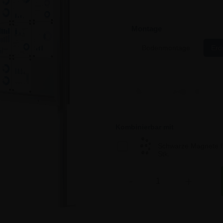
Montage
Bodenmontage
Erd
1.511,24 €
1.511,24 €
Kombinierbar mit
Schwarze Magnete f
1.511,24 €
Stk.
Anzahl
-
+
1.511,24 €