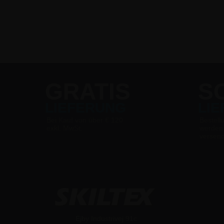
​ ​
GRATIS
S
LIEFERUNG
LI
Bei Kauf von über € 120
Bestell
exkl. MwSt.
werden
versen
Ejby Industrivej 91c