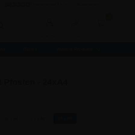
Hervorragend 4,8 - 8.000+ Bewertungen
0
0,00
Anmelden
Kontakt
nd
Büro +
Weitere Produkte
 Pfosten - 24xA4
18 x A4
21 x A4
24 x A4