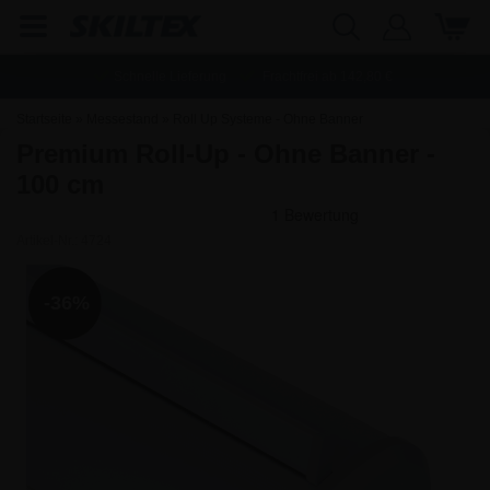
Schnelle Lieferung
Frachtfrei ab
142,80
€
Startseite
»
Messestand
»
Roll Up Systeme - Ohne Banner
Premium Roll-Up - Ohne Banner -
100 cm
Artikel-Nr.:
4724
-36%