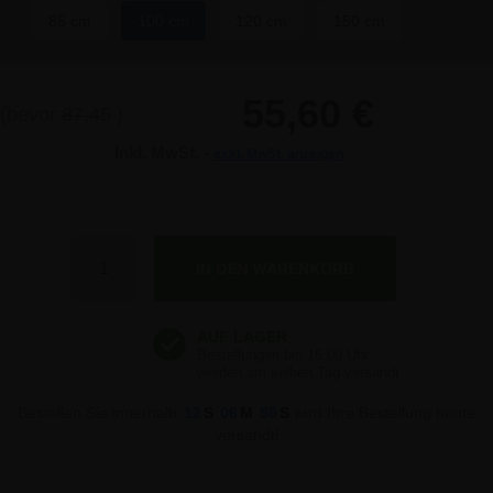
85 cm
100 cm
120 cm
150 cm
55,60 €
(bevor
87,45
)
Inkl. MwSt. -
exkl. MwSt. anzeigen
Anzahl
Bestellen Sie innerhalb
12
S
06
M
58
S
wird Ihre Bestellung heute
versandt!