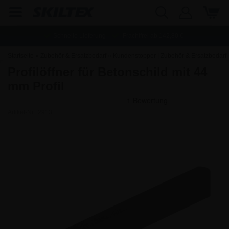
Schnelle Lieferung
Frachtfrei ab
142,80
€
Startseite
»
Zubehör & Ersatzbedarf
»
Kundenstopper | Zubehör & Ersatzbedarf
Profilöffner für Betonschild mit 44
mm Profil
Artikel-Nr.:
2913