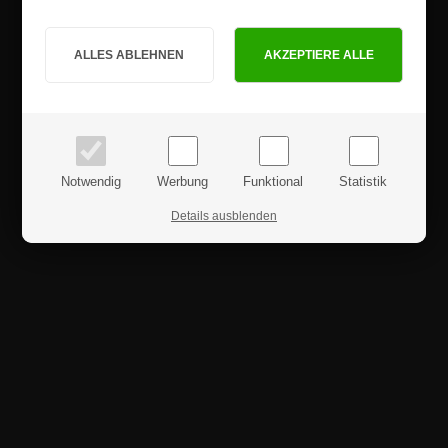
Sind Sie Privat- oder Geschäftskunde?
PRIVATKUNDE
GESCHÄFTSKUNDE
Preise inkl. MwSt.
Preise exkl. MwSt.
Notwendig
Werbung
Funktional
Statistik
Details ausblenden