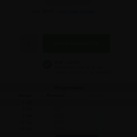
214,14 €
Inkl. MwSt. -
exkl. MwSt. anzeigen
214,14 €
214,14 €
Anzahl
214,14 €
214,14 €
Mengenrabatt
Menge
Preis/stk:
Sparen:
1 Stk
214,14
-
3 Stk
206,77
22,11
6 Stk
198,81
91,98
12 Stk
194,03
241,32
25 Stk
190,84
582,50