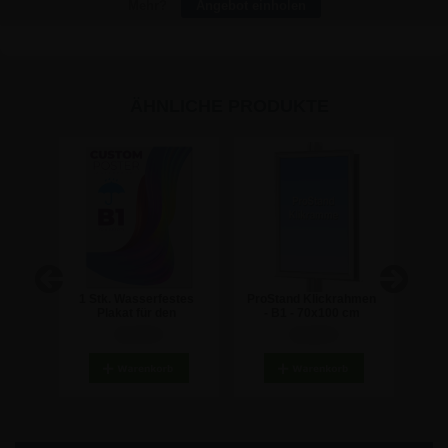
Mehr?
Angebot einholen
ÄHNLICHE PRODUKTE
r mit
1 Stk. Wasserfestes
ProStand Klickrahmen
ProS
Stand
Plakat für den
- B1 - 70x100 cm
Fü
Außenbereich inkl.
34,45 €
41,59 €
Druck - 70x100 cm