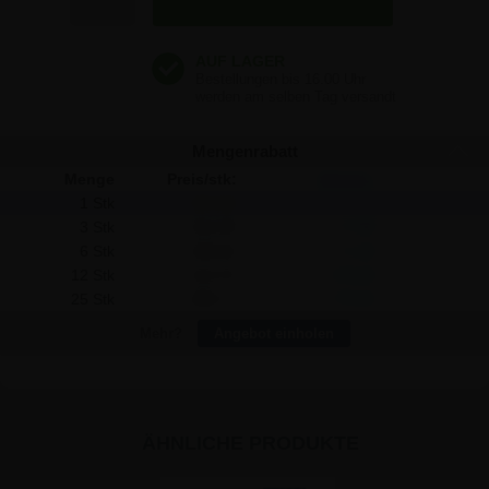
237,94 €
237,94 €
Mengenrabatt
Menge
Preis/stk:
Sparen:
1 Stk
237,94
-
3 Stk
231,99
17,85
6 Stk
226,04
71,40
12 Stk
214,75
278,28
25 Stk
206,77
779,25
Mehr?
Angebot einholen
ÄHNLICHE PRODUKTE