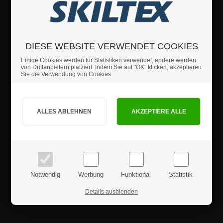
• Stabiler Ständer - extra schwerer Fuß.
• Mit A1-Klickrahmen montiert.
Nur für den Innenbereich empfohlen.
DIESE WEBSITE VERWENDET COOKIES
Wenn Sie weitere Fragen haben sollten, können Sie sich
Einige Cookies werden für Statistiken verwendet, andere werden
von Drittanbietern platziert. Indem Sie auf "OK" klicken, akzeptieren
gerne an uns wenden.
Sie die Verwendung von Cookies
Sind Sie Privat- oder Geschäftskunde?
Details
Sicherheitshinweise
PRIVATKUNDE
GESCHÄFTSKUNDE
Preise inkl. MwSt.
Preise exkl. MwSt.
Produktrezensionen
Notwendig
Werbung
Funktional
Statistik
Details ausblenden