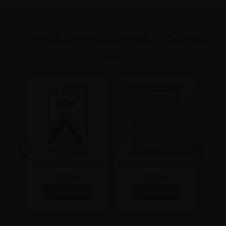
ANDERE KUNDEN KAUFTEN AUCH DIESE
ARTIKEL:
n -
Nova Klapprahmen mit
Fenster Klapprahmen A3 -
Strat
N A3
15mm Profil - DIN A1
Doppelseitig mit 25mm-
Büros
20,17 €
22,55 €
Profil