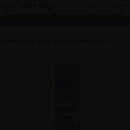
Schnelle Lieferung
Frachtfrei ab
142,80
€
Startseite
»
Aufsteller
»
Infoständer
»
A1 infoständer
ProStand 3 - Plakatständer - A1
Artikel-Nr.:
PS03A1