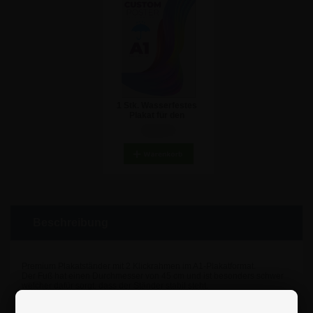
1 Stk. Wasserfestes
Plakat für den
Außenbereich inkl.
29,69 €
Druck - A1
Beschreibung
Premium Plakatständer mit 2 Klickrahmen im A1-Plakatformat.
Der Fuß hat einen Durchmesser von 45 cm und ist besonders schwer
welcher dafür sorgt, dass der Ständer stabil steht.
• Premium-Design.