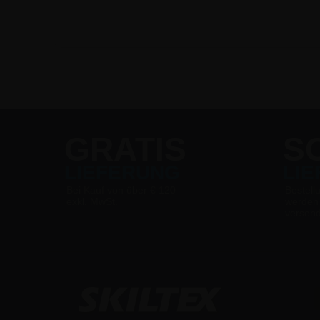
GRATIS
S
LIEFERUNG
LI
Bei Kauf von über € 120
Bestell
exkl. MwSt.
werden
versen