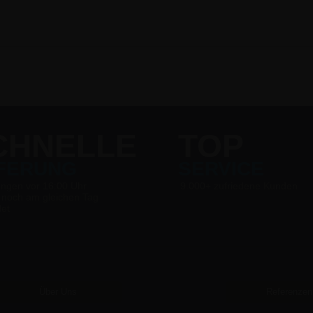
CHNELLE
TOP
EFERUNG
SERVICE
ungen vor 16:00 Uhr
9.000+ zufriedene Kunden
 noch am gleichen Tag
det
Über Uns
Referenzen