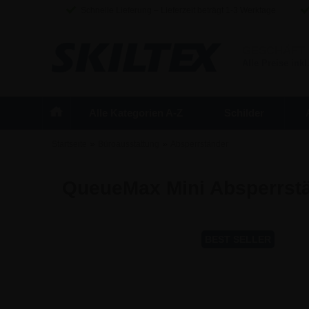
Schnelle Lieferung – Lieferzeit beträgt 1-3 Werktage
GESCHÄFT
Alle Preise inkl
Alle Kategorien A-Z
Schilder
»
»
Startseite
Büroausstattung
Absperrständer
QueueMax Mini Absperrstä