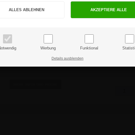
Sind Sie Privat- oder Geschäftskunde?
PRIVATKUNDE
GESCHÄFTSKUNDE
Preise inkl. MwSt.
Preise exkl. MwSt.
Notwendig
Werbung
Funktional
Statist
Details ausblenden