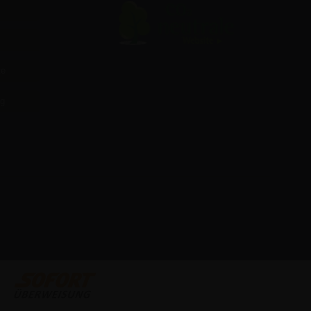
te
ag