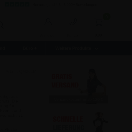
Hervorragend 4,8 - 8.000+ Bewertungen
0
0,00
Anmelden
Kontakt
nd
Büro +
Weitere Produkte
Art.nr.:
QM201M
ertigt aus
chutz. Die
sung für
 Events und
ewünscht ist.
er Pfosten