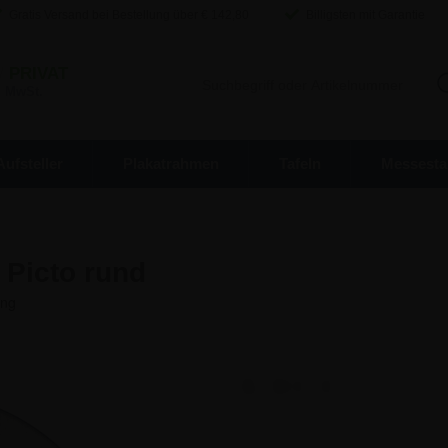
Gratis Versand bei Bestellung über €
142,80
Billigsten mit Garantie
/
PRIVAT
. MwSt.
Aufsteller
Plakatrahmen
Tafeln
Messesta
 Picto rund
8,93 €