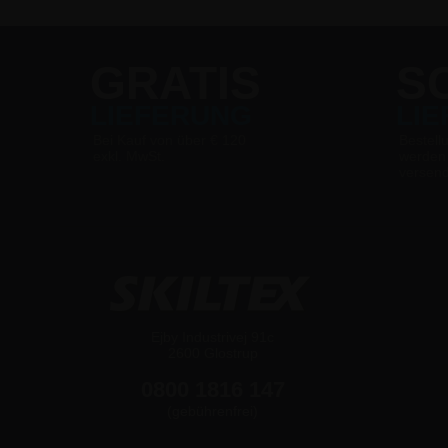
GRATIS
S
LIEFERUNG
LI
Bei Kauf von über € 120
Bestell
exkl. MwSt.
werden
versen
Ejby Industrivej 91c
2600 Glostrup
0800 1816 147
(gebührenfrei)