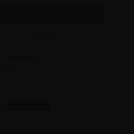
Versand nur
7,95
€
Preisgarantie
Top Service
Mengenrabatt
reis/stk:
Sparen:
8,93
-
8,45
4,80
7,96
24,25
7,49
72,00
7,01
480,00
r?
Angebot einholen