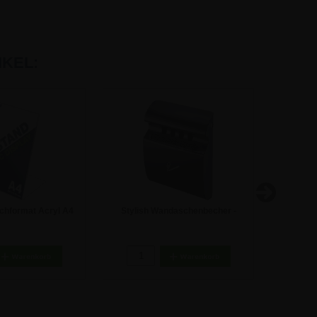
KEL:
chformat Acryl A4
Stylish Wandaschenbecher -
ECO 
fsteller
Dunkelgrau
4,50 €
59,44 €