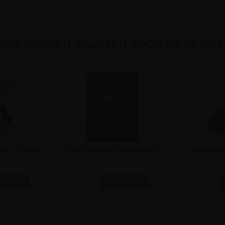
ERE KUNDEN KAUFTEN AUCH DIESE ARTI
ld - Picto rund
Braille Schild mit Blindenschrift –
L-Ständer Ho
NO SMOKING
Au
€
9,46 €