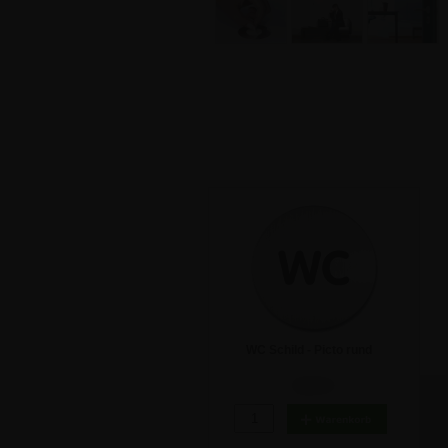
WC Schild - Picto rund
8,93 €