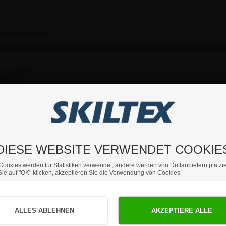
eitshinweise
 kratzfrei.
ebepads.
ie weitere Fragen haben sollten, können Sie sich gerne an uns 
DIESE WEBSITE VERWENDET COOKIE
Cookies werden für Statistiken verwendet, andere werden von Drittanbietern platzie
ie auf "OK" klicken, akzeptieren Sie die Verwendung von Cookies
Sind Sie Privat- oder Geschäftskunde?
PRIVATKUNDE
GESCHÄFTSKUNDE