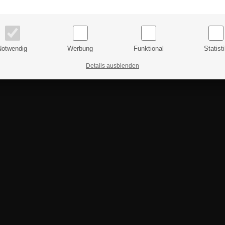
Preise inkl. MwSt.
Preise exkl. MwSt.
Notwendig
Werbung
Funktional
Statist
Details ausblenden