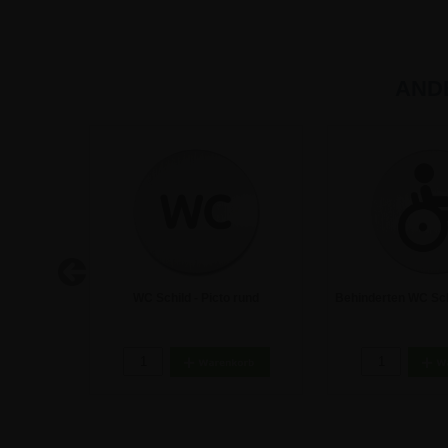
AND
enschild -
WC Schild - Picto rund
Behinderten WC Schi
8,93 €
8,93 