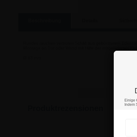
Beschreibung
Details
Sicherh
Rundes rauchen verboten Schild aus gebürstetem Edelstahl,
Montage an Tür oder Wand mit Hilfe der mitgelieferten Kl
Ø 83 mm
Wenn S
Einige 
Indem S
Produktrezensionen