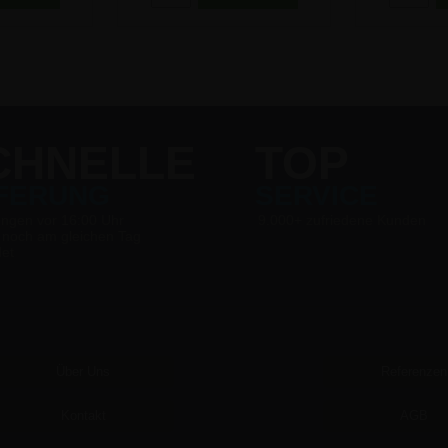
CHNELLE
TOP
EFERUNG
SERVICE
ungen vor 16:00 Uhr
9.000+ zufriedene Kunden
 noch am gleichen Tag
det
Über Uns
Referenzen
Kontakt
AGB