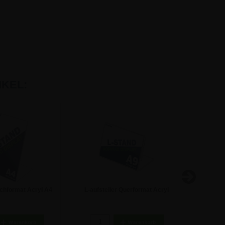
KEL:
chformat Acryl A4
L-aufsteller Querformat Acryl
Rot
fsteller
Schild - DIN A9
Scannersc
4,50 €
1,05 €