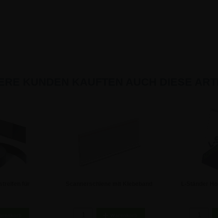
ERE KUNDEN KAUFTEN AUCH DIESE ARTI
treifen für
Scannerschiene mit Klebeband
L-Ständer Ho
00 Meter Rolle
DBR 39 - 39 x 145 mm
Au
 €
0,95 €