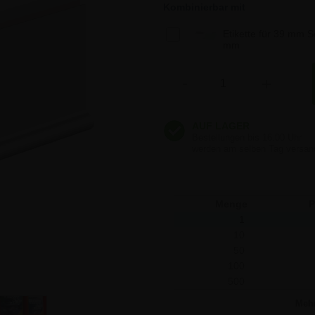
0,80 €
Kombinierbar mit
Etikette für 39 mm 
0,80 €
mm
Anzahl
-
+
0,80 €
0,80 €
Menge
P
1
10
50
100
500
Meh