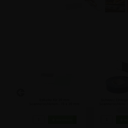
box - A4
Etikette für 39 mm
Schwarz Einlegst
Scannerschienen - 70 x 39 mm
Scannerschiene –
Rolle
47,54 €
28,50