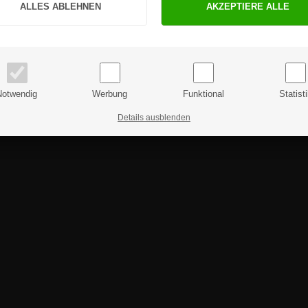
PRIVATKUNDE
GESCHÄFTSKUNDE
Preise inkl. MwSt.
Preise exkl. MwSt.
Notwendig
Werbung
Funktional
Statist
Details ausblenden