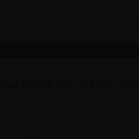
Gratis Versand bei Bestellung über €
142,80
Billigsten mit Garantie
/
PRIVAT
. MwSt.
Aufsteller
Plakatrahmen
Tafeln
Messesta
band DBR 39 - 39 x 110 mm - Tran
0,80 €