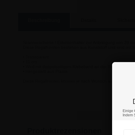
Beschreibung
Details
Sicherh
Scannerschiene / Etikettenhalter zur Anbringung von 39 m
Diese Regalfronten bestehen aus Kunststoff und sind mit
• Transparent
• 11 cm
• Wird mit doppelseitigem Klebeband an der Regalkante ve
• Hergestellt aus Plastik
Diese Regalfronten können je nach Wunsch auch in unters
Wenn S
Einige 
Indem S
Produktrezensionen