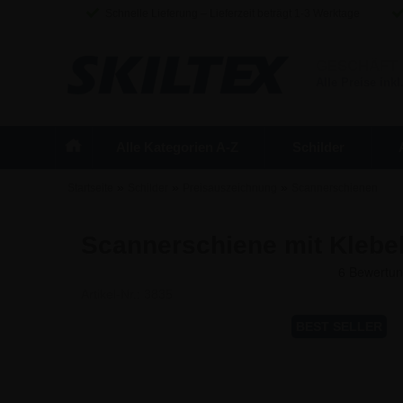
Schnelle Lieferung – Lieferzeit beträgt 1-3 Werktage
GESCHÄFT
Alle Preise inkl
Alle Kategorien A-Z
Schilder
»
»
»
Startseite
Schilder
Preisauszeichnung
Scannerschienen
Scannerschiene mit Klebe
Artikel-Nr.:
3835