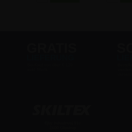
GRATIS
S
LIEFERUNG
LI
Bei Kauf von über € 120
Bestell
exkl. MwSt.
werden
versen
Ejby Industrivej 91c
2600 Glostrup