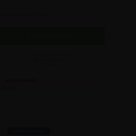
Scannerschienen - 70 x 39
47,54 €
Versand nur
7,95
€
Preisgarantie
Top Service
Mengenrabatt
reis/stk:
Sparen:
0,80
-
0,71
0,90
0,64
8,00
0,56
24,00
0,48
160,00
r?
Angebot einholen