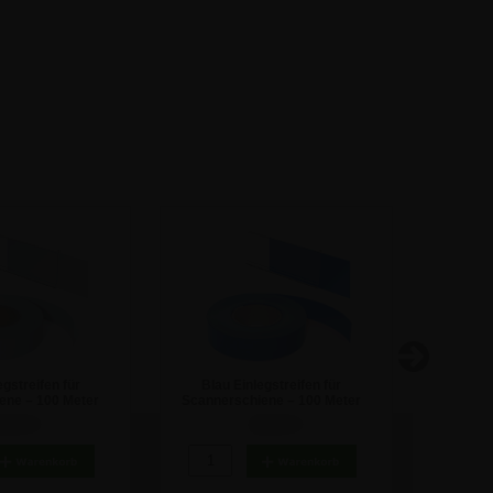
gstreifen für
Blau Einlegstreifen für
Magnetis
ene – 100 Meter
Scannerschiene – 100 Meter
olle
Rolle
8,50 €
28,50 €