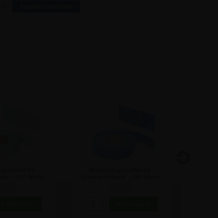
r?
Angebot einholen
gstreifen für
Blau Einlegstreifen für
Magnetis
ene – 100 Meter
Scannerschiene – 100 Meter
olle
Rolle
8,50 €
28,50 €