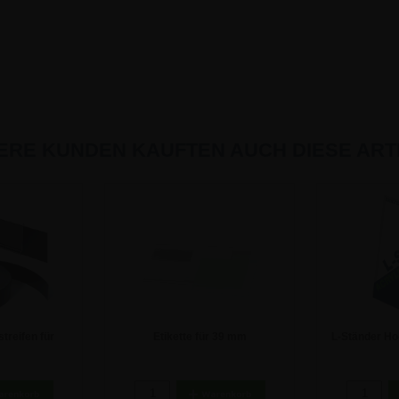
ERE KUNDEN KAUFTEN AUCH DIESE ARTI
treifen für
Etikette für 39 mm
L-Ständer Ho
00 Meter Rolle
Scannerschienen - 70 x 39 mm
Au
 €
47,54 €