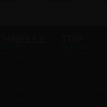
CHNELLE
TOP
EFERUNG
SERVICE
ungen vor 16:00 Uhr
9.000+ zufriedene Kunden
 noch am gleichen Tag
det
Über Uns
Referenzen
Kontakt
AGB