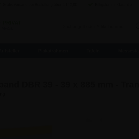
Gratis Versand bei Bestellung über €
142,80
Billigsten mit Garantie
/
PRIVAT
. MwSt.
Aufsteller
Plakatrahmen
Tafeln
Messesta
band DBR 39 - 39 x 885 mm - Tra
2,32 €