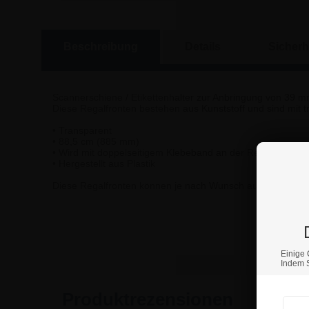
Beschreibung
Details
Sicherh
Scannerschiene / Etikettenhalter zur Anbringung von 39 m
Diese Regalfronten bestehen aus Kunststoff und sind mit
• Transparent
• 88,5 cm (885 mm)
• Wird mit doppelseitigem Klebeband an der Regalkante ve
• Hergestellt aus Plastik
Diese Regalfronten können je nach Wunsch auch in unters
Wenn S
Einige 
Indem S
Produktrezensionen