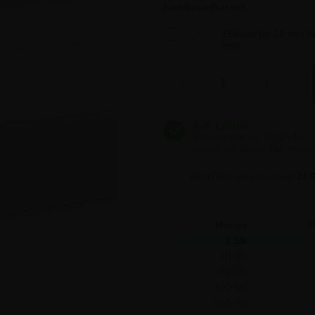
2,32 €
Kombinierbar mit
Etikette für 39 mm 
2,32 €
mm
Anzahl
-
+
2,32 €
2,32 €
Bestellen Sie innerhalb
19
Menge
P
1 Stk
10 Stk
50 Stk
100 Stk
500 Stk