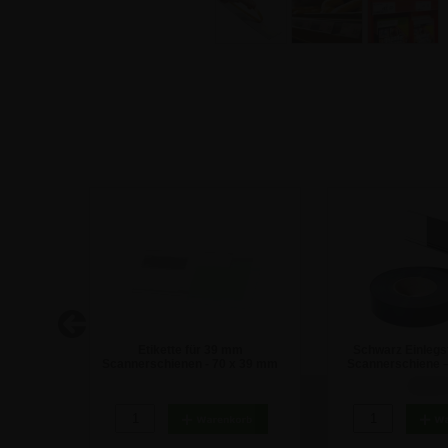
box - A4
Etikette für 39 mm
Schwarz Einlegst
Scannerschienen - 70 x 39 mm
Scannerschiene –
Rolle
47,54 €
28,50