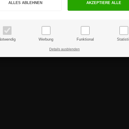
PRIVATKUNDE
GESCHÄFTSKUNDE
Preise inkl. MwSt.
Preise exkl. MwSt.
Notwendig
Werbung
Funktional
Statist
Details ausblenden