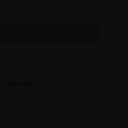
Scannerschienen - 70 x 39
47,54 €
Versand nur
7,95
€
Preisgarantie
Top Service
S
40
M
53
S
wird Ihre Bestellung morgen versandt!
Mengenrabatt
reis/stk:
Sparen:
2,32
-
2,07
2,50
1,92
20,00
1,83
49,00
1,68
320,00