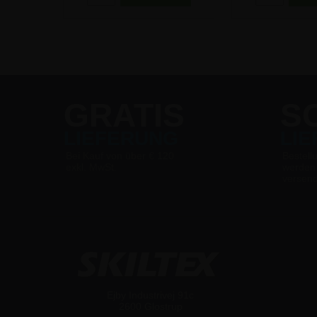
GRATIS
S
LIEFERUNG
LI
Bei Kauf von über € 120
Bestell
exkl. MwSt.
werden
versen
Ejby Industrivej 91c
2600 Glostrup