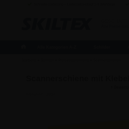
Schnelle Lieferung – Lieferzeit beträgt 1-3 Werktage
GESCHÄFT
Alle Preise inkl
Alle Kategorien A-Z
Schilder
»
»
»
Startseite
Schilder
Preisauszeichnung
Scannerschienen
Scannerschiene mit Klebe
Artikel-Nr.:
3834