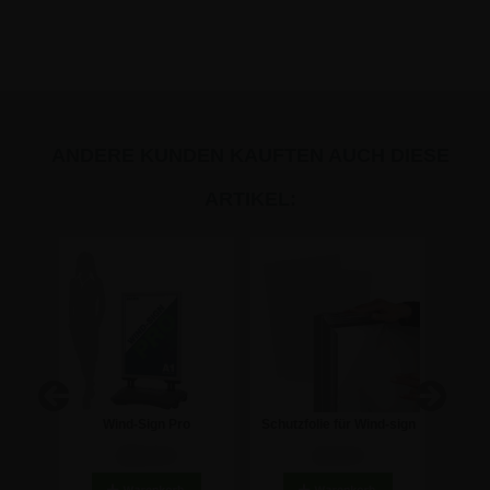
ANDERE KUNDEN KAUFTEN AUCH DIESE
ARTIKEL:
warz
Wind-Sign Pro
Schutzfolie für Wind-sign
A
IN A1
Kundenstopper - A1
PRO & LUX
Sch
189,15 €
10,12 €
Kundenstopper - B2 -