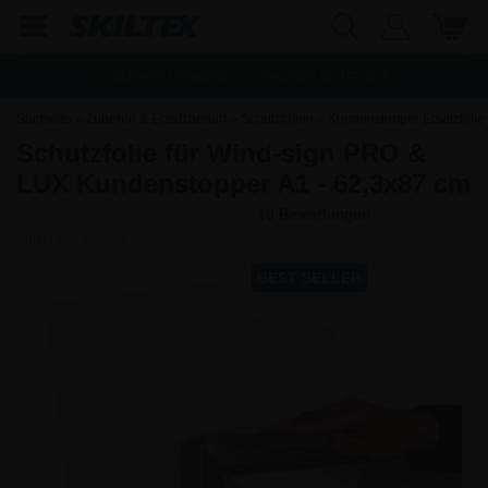
Schnelle Lieferung
Frachtfrei ab
142,80
€
Startseite
»
Zubehör & Ersatzbedarf
»
Schutzfolien
»
Kundenstopper Ersatzfolie
Schutzfolie für Wind-sign PRO &
»
Schutzfolie für Wind-Sign
LUX Kundenstopper A1 - 62,3x87 cm
Artikel-Nr.:
9920A1