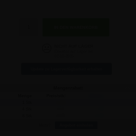
11,84 €
11,84 €
Anzahl
Erwartet auf Lager am
02-10-2026
Update zu Lagerverfügbarkeit erhalten
Mengenrabatt
Menge
Preis/stk:
Sparen:
1 Stk
11,84
-
4 Stk
11,31
2,12
8 Stk
10,35
11,92
Mehr?
Angebot einholen