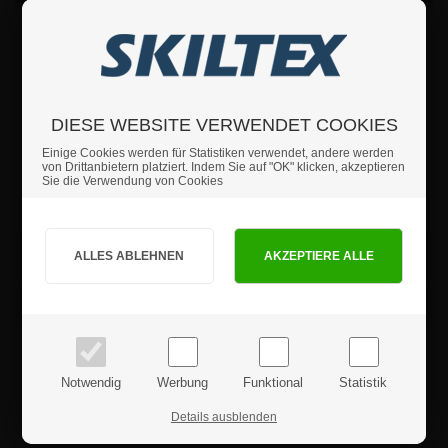
Schutzfolie mit Antireflex-Front, passend für alle unsere Wind-Sign
PRO & LUX Kundenstopper.
Antireflex-Schutzfolie in 5 verschiedenen Größen.
Wenn Sie sich nicht sicher sind, welche Größe Sie verwenden sollen,
rufen Sie uns gerne an.
DIESE WEBSITE VERWENDET COOKIES
Einige Cookies werden für Statistiken verwendet, andere werden
von Drittanbietern platziert. Indem Sie auf "OK" klicken, akzeptieren
Sie die Verwendung von Cookies
Wenn Sie weitere Fragen haben sollten, können Sie sich
gerne an uns wenden.
Sind Sie Privat- oder Geschäftskunde?
Details
PRIVATKUNDE
GESCHÄFTSKUNDE
Sicherheitshinweise
Preise inkl. MwSt.
Preise exkl. MwSt.
Produktrezensionen
Notwendig
Werbung
Funktional
Statistik
Details ausblenden