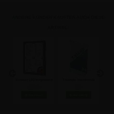
ANDERE KUNDEN KAUFTEN AUCH DIESE
ARTIKEL:
 für
Schwarz LED magnetisch
T-Ständer Hochformat
Extra
 - 8
Menükasten für den
Acryl DIN A4
190,34 €
5,89 €
Außenbereich - 4xA4
Werbeaufsteller