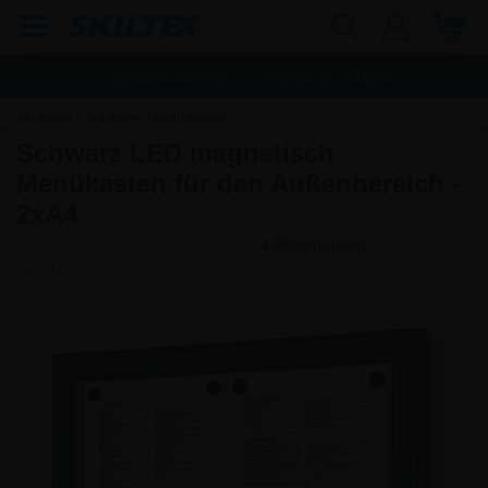
Schnelle Lieferung
Frachtfrei ab
142,80
€
Startseite
»
Aufsteller
»
Menükasten
Schwarz LED magnetisch
Menükasten für den Außenbereich -
2xA4
Artikel-Nr.:
9633