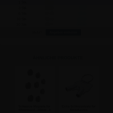
1 Stk
166,54
-
3 Stk
161,84
14,10
6 Stk
157,08
56,76
10 Stk
152,32
142,20
20 Stk
148,75
355,80
Mehr?
Angebot einholen
ÄHNLICHE PRODUKTE
Schwarze Magnete für
Extra-Schlüsselsatz für
Whiteboard - 20mm - 8
Menükasten