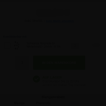
166,54 €
Inkl. MwSt. -
exkl. MwSt. anzeigen
166,54 €
166,54 €
Kombinierbar mit
Schwarze Magnete für
5,89 €
Whiteboard - 20mm - 8 Stk.
166,54 €
Anzahl
166,54 €
Mengenrabatt
Menge
Preis/stk:
Sparen: