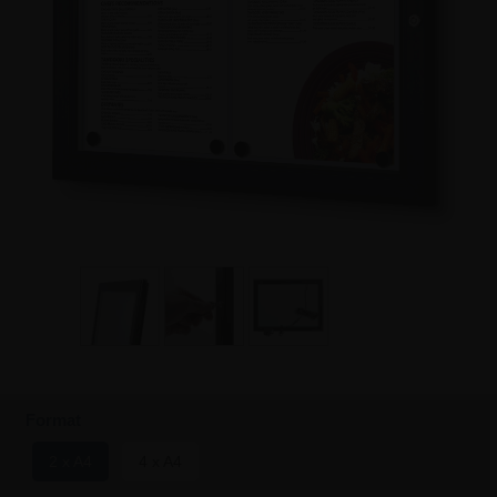
Format
2 x A4
4 x A4