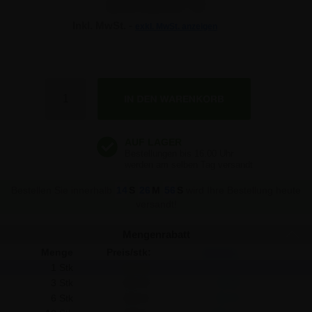
254,60 €
Inkl. MwSt. -
exkl. MwSt. anzeigen
254,60 €
254,60 €
Anzahl
254,60 €
254,60 €
Bestellen Sie innerhalb
14
S
26
M
56
S
wird Ihre Bestellung heute
versandt!
Mengenrabatt
Menge
Preis/stk:
Sparen:
1 Stk
254,60
-
3 Stk
246,60
24,00
6 Stk
238,64
95,76