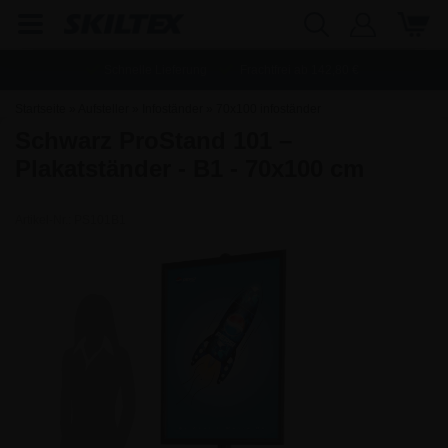
Schnelle Lieferung
Frachtfrei ab
142,80
€
Startseite
»
Aufsteller
»
Infoständer
»
70x100 infoständer
Schwarz ProStand 101 –
Plakatständer - B1 - 70x100 cm
Artikel-Nr.:
PS101B1