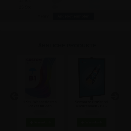
12 Stk
230,67
287,16
25 Stk
222,71
797,25
Mehr?
Angebot einholen
ÄHNLICHE PRODUKTE
r mit
1 Stk. Wasserfestes
Schwarze ProStand
ProS
Stand
Plakat für den
Klickrahmen - B1 -
Fü
Außenbereich inkl.
70x100 cm
34,45 €
47,54 €
Druck - 70x100 cm