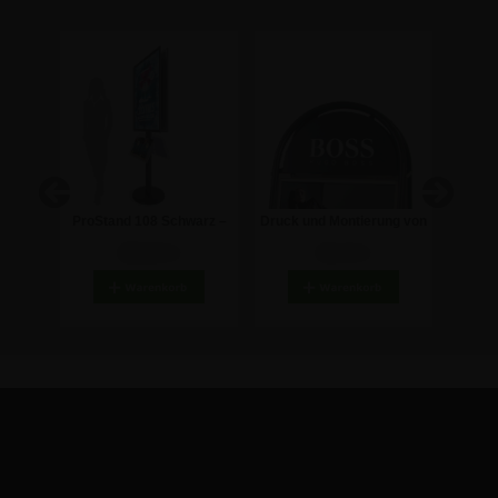
arz –
ProStand 108 Schwarz –
Druck und Montierung von
Ci
t
doppelseitiger Infoständer
2 Stk. Logo auf
Kunde
392,64 €
59,44 €
0x100
mit Prospekthalter -
Kundenstopper
70x100 cm