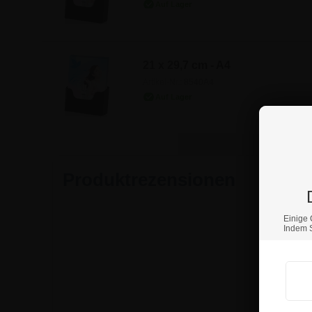
21 x 29,7 cm - A4
Artikel-Nr.: 8540A4
Produktrezensionen
Einige 
Indem S