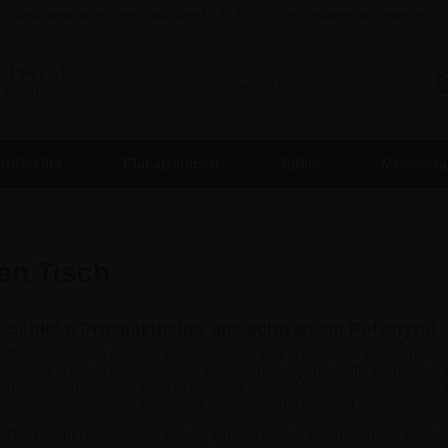
Gratis Versand bei Bestellung über €
142,80
Billigsten mit Garantie
/
PRIVAT
. MwSt.
Aufsteller
Plakatrahmen
Tafeln
Messesta
en Tisch
Schicke Prospekthalter aus schwarzem Polystyrol
Praktischer und stilvoller Prospekthalter aus schwarzem Polystyrol. De
sich ideal zur Präsentation von Broschüren, Flyern, Faltblättern ode
Informationsmaterial auf Tischen, Theken und Verkaufstresen – zum B
Geschäften, Empfangsbereichen, Showrooms oder auf Messen.
Der Prospekthalter kann zudem einfach an der Wand montiert werden,