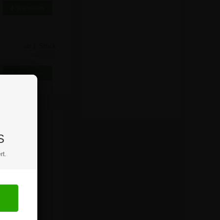
ab 1 Stück
7,74 €
S
rt.