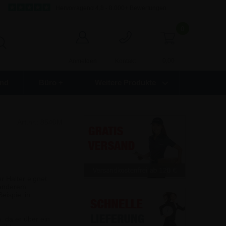
Hervorragend 4,8 - 8.000+ Bewertungen
0
0,00
Anmelden
Kontakt
nd
Büro +
Weitere Produkte
Art.nr.:
8540M
r Halter eignet
r anderem
eispiel in
 da er über ein