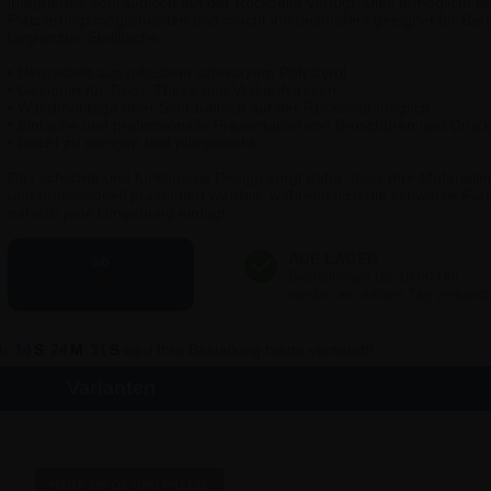
integriertes Schraubloch auf der Rückseite verfügt. Dies ermöglicht fle
Platzierungsmöglichkeiten und macht ihn besonders geeignet für Bere
begrenzter Stellfläche.
• Hergestellt aus robustem schwarzem Polystyrol
• Geeignet für Tisch, Theke und Verkaufstresen
• Wandmontage über Schraubloch auf der Rückseite möglich
• Einfache und professionelle Präsentation von Broschüren und Druc
• Leicht zu reinigen und pflegeleicht
Das schlichte und funktionale Design sorgt dafür, dass Ihre Materialie
und professionell präsentiert werden, während sich die schwarze Far
nahezu jede Umgebung einfügt.
ab
5,89 €
lb
14
S
24
M
31
S
wird Ihre Bestellung heute versandt!
Varianten