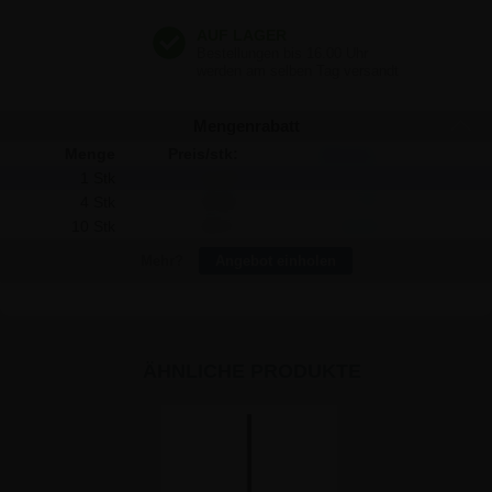
Mengenrabatt
Menge
Preis/stk:
Sparen:
1 Stk
41,59
-
4 Stk
39,66
7,72
10 Stk
38,07
35,20
Mehr?
Angebot einholen
ÄHNLICHE PRODUKTE