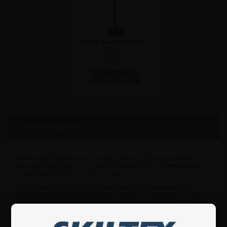
Museo Absperrständer
- 90 cm
78,48 €
Beschreibung
25 Meter lange elastische Schwarzes Kordel, passend zu unseren
Museo Absperrständern. Die Kordel kann leicht auf die gewünschte
Länge gekürzt / zugeschnitten werden.
Um die Kordel zu befestigen, Kordel durch die Öffnung oben im
Pfosten ziehen. Dort befindet sich auch eine Schraubmutter, die auf die
Kordel aufgeschraubt werden kann, sodass sie fest und stramm sitzt.
Das Seil kann entweder zum nächsten Pfosten weitergeführt werden
oder genau so gekürzt werden, wie Sie es brauchen.