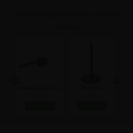
ANDERE KUNDEN KAUFTEN AUCH DIESE
ARTIKEL:
der -
Wandbeschlag für Museo
Museo Mini
Schw
AbsperrKordel
Absperrständer - 45 cm
Kordel
7,74 €
71,34 €