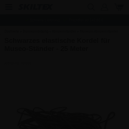
Schnelle Lieferung
Frachtfrei ab
142,80
€
Startseite
»
Büroausstattung
»
Absperrständer
»
Museum Absperrständer
Schwarzes elastische Kordel für
Museo-Ständer - 25 Meter
Artikel-Nr.:
AF856