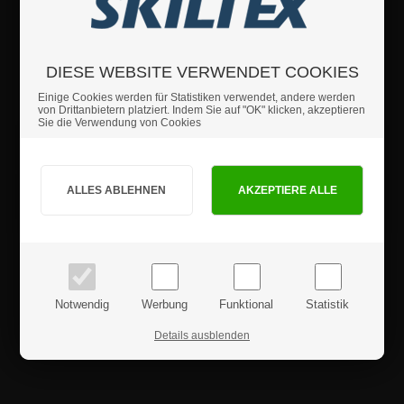
Dank der Elastizität des Seils bleibt es immer perfekt gespannt – selbst
auf Treppen und Steigungen.
DIESE WEBSITE VERWENDET COOKIES
Wenn Sie weitere Fragen haben sollten, können Sie sich
Einige Cookies werden für Statistiken verwendet, andere werden
gerne an uns wenden.
von Drittanbietern platziert. Indem Sie auf "OK" klicken, akzeptieren
Sie die Verwendung von Cookies
Details
Sind Sie Privat- oder Geschäftskunde?
Sicherheitshinweise
PRIVATKUNDE
GESCHÄFTSKUNDE
Preise inkl. MwSt.
Preise exkl. MwSt.
Produktrezensionen
Notwendig
Werbung
Funktional
Statistik
Details ausblenden